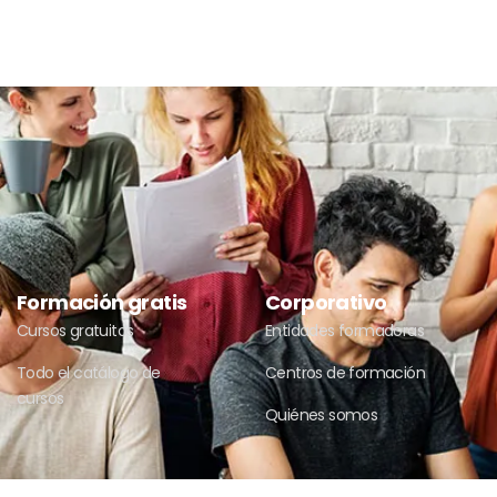
Formación gratis
Corporativo
Cursos gratuitos
Entidades formadoras
Todo el catálogo de
Centros de formación
cursos
Quiénes somos