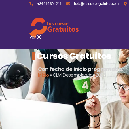
+34 616 304 211
hola@tuscursosgratuitos.com
Ver 3.0
Cursos Gratuitos
Con fecha de inicio programada.
Inicio
»
CLM Desempleados 2026