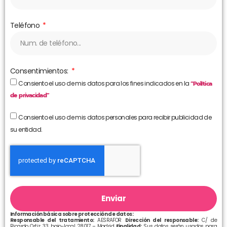
Teléfono
Consentimientos:
Consiento el uso de mis datos para los fines indicados en la
“Política
de privacidad”
Consiento el uso de mis datos personales para recibir publicidad de
su entidad.
Enviar
Información básica sobre protección de datos:
Responsable del tratamiento:
AESRAFOR
Dirección del responsable:
C/ de
Ricardo Ortiz, 33, bajo-local 28017 – Madrid
Finalidad:
Sus datos serán usados para