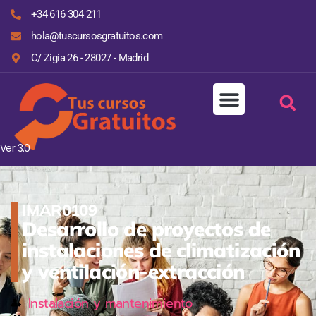
+34 616 304 211
hola@tuscursosgratuitos.com
C/ Zigia 26 - 28027 - Madrid
Ver 3.0
IMAR0109
Desarrollo de proyectos de
instalaciones de climatización
y ventilación-extracción
Instalación y mantenimiento