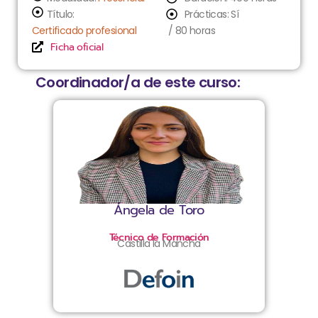
Título:
Prácticas: Sí
Certificado profesional
/ 80 horas
Ficha oficial
Coordinador/a de este curso:
Ángela de Toro
Técnico de Formación
Castilla la Mancha