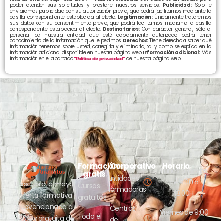
poder atender sus solicitudes y prestarle nuestros servicios.
Publicidad:
Solo le
enviaremos publicidad con su autorización previa, que podrá facilitarnos mediante la
casilla correspondiente establecida al efecto.
Legitimación:
Únicamente trataremos
sus datos con su consentimiento previo, que podrá facilitarnos mediante la casilla
correspondiente establecida al efecto.
Destinatarios:
Con carácter general, sólo el
personal de nuestra entidad que esté debidamente autorizado podrá tener
conocimiento de la información que le pedimos.
Derechos:
Tiene derecho a saber qué
información tenemos sobre usted, corregirla y eliminarla, tal y como se explica en la
información adicional disponible en nuestra página web.
Información adicional:
Más
información en el apartado
“Política de privacidad”
de nuestra página web
Formación
Corporativo
Horario
Lunes a jueves
gratis
Entidades
de 9:00 a
Descubre la mayor
Cursos
formadoras
18:00H
oferta formativa
gratuitos
subvencionada al
Centros
Viernes de 9:00
Todo el
100% y gratuita de
de