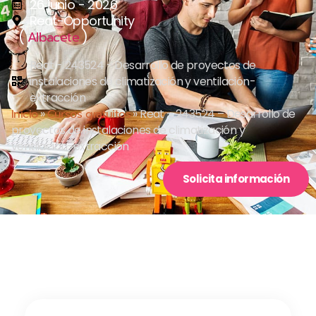
26 junio - 2026
Reat-Opportunity
(
)
Albacete
Reat - 243524 - Desarrollo de proyectos de
instalaciones de climatización y ventilación-
extracción
Inicio
»
Cursos gratuitos
»
Reat – 243524 – Desarrollo de
proyectos de instalaciones de climatización y
ventilación-extracción
Solicita información