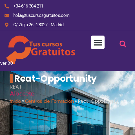
+34 616 304 211
hola@tuscursosgratuitos.com
C/ Zigia 26 - 28027 - Madrid
Ver 3.0
Reat-Opportunity
REAT
Albacete
Inicio
»
Centros de Formación
»
Reat-Opportunity