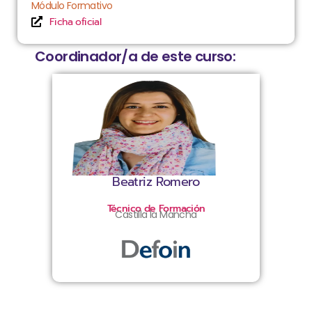
Módulo Formativo
Ficha oficial
Coordinador/a de este curso:
Beatriz Romero
Técnico de Formación
Castilla la Mancha