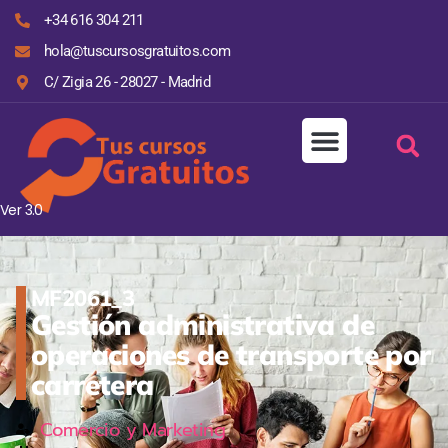
+34 616 304 211
hola@tuscursosgratuitos.com
C/ Zigia 26 - 28027 - Madrid
Ver 3.0
MF2061_3
Gestión administrativa de
operaciones de transporte por
carretera
Comercio y Marketing