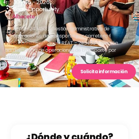
30 julio - 2026
Reat-Opportunity
(
)
Albacete
REAT - 243453 - Gestión administrativa de
operaciones de transporte por carretera
Inicio
»
Cursos gratuitos
»
REAT – 243453 – Gestión
administrativa de operaciones de transporte por
carretera
Solicita información
¿Dónde y cuándo?