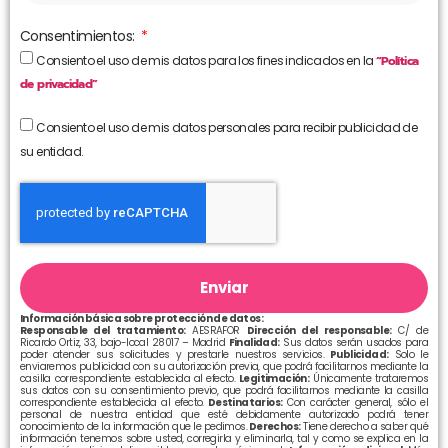
Consentimientos:
Consiento el uso de mis datos para los fines indicados en la
“Política
de privacidad”
Consiento el uso de mis datos personales para recibir publicidad de
su entidad.
Enviar
Información básica sobre protección de datos:
Responsable del tratamiento:
AESRAFOR
Dirección del responsable:
C/ de
Ricardo Ortiz, 33, bajo-local 28017 – Madrid
Finalidad:
Sus datos serán usados para
poder atender sus solicitudes y prestarle nuestros servicios.
Publicidad:
Solo le
enviaremos publicidad con su autorización previa, que podrá facilitarnos mediante la
casilla correspondiente establecida al efecto.
Legitimación:
Únicamente trataremos
sus datos con su consentimiento previo, que podrá facilitarnos mediante la casilla
correspondiente establecida al efecto.
Destinatarios:
Con carácter general, sólo el
personal de nuestra entidad que esté debidamente autorizado podrá tener
conocimiento de la información que le pedimos.
Derechos:
Tiene derecho a saber qué
información tenemos sobre usted, corregirla y eliminarla, tal y como se explica en la