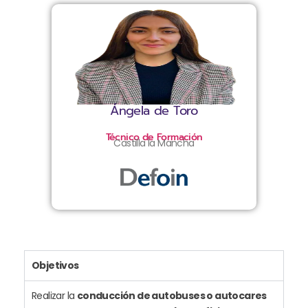
Ángela de Toro
Técnico de Formación
Castilla la Mancha
Objetivos
Realizar la
conducción de autobuses o autocares