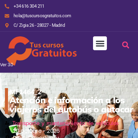
+34 616 304 211
hola@tuscursosgratuitos.com
C/ Zigia 26 - 28027 - Madrid
Ver 3.0
MF1464_2
Atención e información a los
viajeros del autobús o autocar
Transporte y mantenimiento de vehículos
20 octubre - 2026
Reat-Opportunity