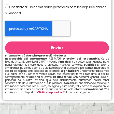
Consiento el uso de mis datos personales para recibir publicidad de
su entidad.
Enviar
Información básica sobre protección de datos:
Responsable del tratamiento:
AESRAFOR
Dirección del responsable:
C/ de
Ricardo Ortiz, 33, bajo-local 28017 – Madrid
Finalidad:
Sus datos serán usados para
poder atender sus solicitudes y prestarle nuestros servicios.
Publicidad:
Solo le
enviaremos publicidad con su autorización previa, que podrá facilitarnos mediante la
casilla correspondiente establecida al efecto.
Legitimación:
Únicamente trataremos
sus datos con su consentimiento previo, que podrá facilitarnos mediante la casilla
correspondiente establecida al efecto.
Destinatarios:
Con carácter general, sólo el
personal de nuestra entidad que esté debidamente autorizado podrá tener
conocimiento de la información que le pedimos.
Derechos:
Tiene derecho a saber qué
información tenemos sobre usted, corregirla y eliminarla, tal y como se explica en la
información adicional disponible en nuestra página web.
Información adicional:
Más
información en el apartado
“Política de privacidad”
de nuestra página web