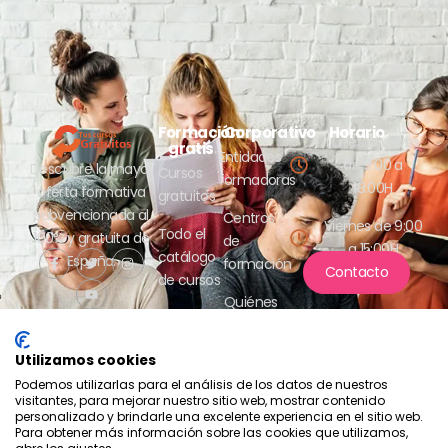
Formación
Corporativo
Horario
Lunes a jueves
gratis
Entidades
de 9:00 a
Descubre la mayor
Cursos
formadoras
18:00H
oferta formativa
gratuitos
subvencionada al
Centros
Viernes de 9:00
Todo el
100% y gratuita de
de
a 15:00H
catálogo
España.
formación
Contacto
de cursos
Quiénes
somos
Utilizamos cookies
Podemos utilizarlas para el análisis de los datos de nuestros
visitantes, para mejorar nuestro sitio web, mostrar contenido
personalizado y brindarle una excelente experiencia en el sitio web.
Para obtener más información sobre las cookies que utilizamos,