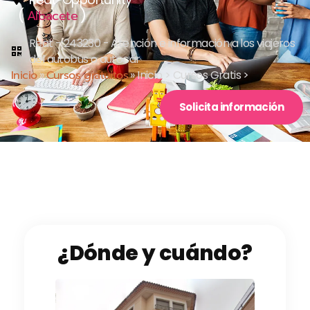
(
)
Albacete
Reat - 243230 - Atención e información a los viajeros
del autobús o autocar
Inicio
»
Cursos gratuitos
»
Inicio > Cursos Gratis >
Solicita información
¿Dónde y cuándo?