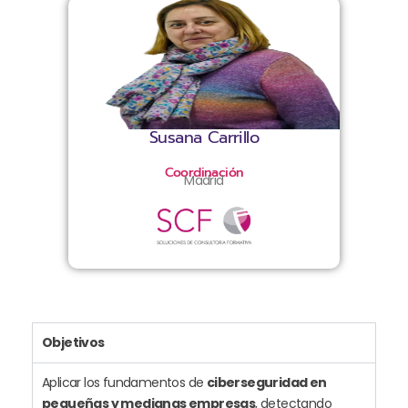
Susana Carrillo
Coordinación
Madrid
Objetivos
Aplicar los fundamentos de
ciberseguridad en
pequeñas y medianas empresas
, detectando