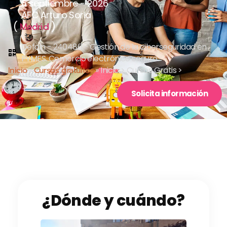
8 septiembre - 2026
AFC Arturo Soria
(
)
Madrid
Defoin - 240486 - Gestión de la ciberseguridad en
PYMES. Comercio electrónico seguro
Inicio
»
Cursos gratuitos
»
Inicio > Cursos Gratis >
Solicita información
¿Dónde y cuándo?