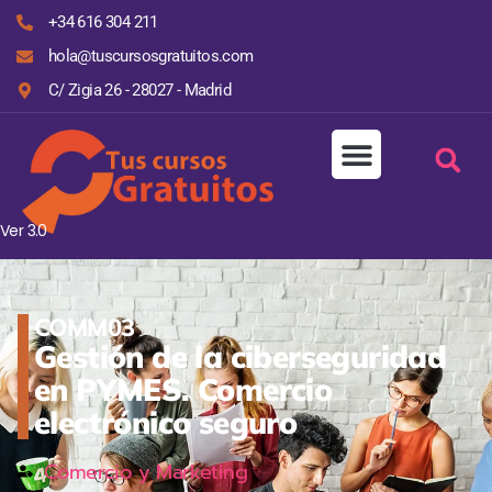
+34 616 304 211
hola@tuscursosgratuitos.com
C/ Zigia 26 - 28027 - Madrid
Ver 3.0
COMM03
Gestión de la ciberseguridad
en PYMES. Comercio
electrónico seguro
Comercio y Marketing