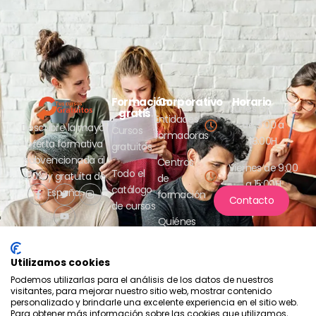
Formación
Corporativo
Horario
Lunes a jueves
gratis
Entidades
de 9:00 a
Descubre la mayor
Cursos
formadoras
18:00H
oferta formativa
gratuitos
subvencionada al
Centros
Viernes de 9:00
Todo el
100% y gratuita de
de
a 15:00H
catálogo
España.
formación
Contacto
de cursos
Quiénes
somos
Utilizamos cookies
Podemos utilizarlas para el análisis de los datos de nuestros
visitantes, para mejorar nuestro sitio web, mostrar contenido
personalizado y brindarle una excelente experiencia en el sitio web.
Para obtener más información sobre las cookies que utilizamos,