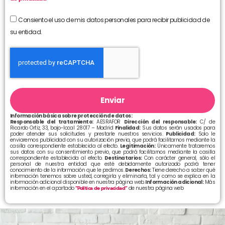
Consiento el uso de mis datos personales para recibir publicidad de
su entidad.
Enviar
Información básica sobre protección de datos:
Responsable del tratamiento:
AESRAFOR
Dirección del responsable:
C/ de
Ricardo Ortiz, 33, bajo-local 28017 – Madrid
Finalidad:
Sus datos serán usados para
poder atender sus solicitudes y prestarle nuestros servicios.
Publicidad:
Solo le
enviaremos publicidad con su autorización previa, que podrá facilitarnos mediante la
casilla correspondiente establecida al efecto.
Legitimación:
Únicamente trataremos
sus datos con su consentimiento previo, que podrá facilitarnos mediante la casilla
correspondiente establecida al efecto.
Destinatarios:
Con carácter general, sólo el
personal de nuestra entidad que esté debidamente autorizado podrá tener
conocimiento de la información que le pedimos.
Derechos:
Tiene derecho a saber qué
información tenemos sobre usted, corregirla y eliminarla, tal y como se explica en la
información adicional disponible en nuestra página web.
Información adicional:
Más
información en el apartado
“Política de privacidad”
de nuestra página web