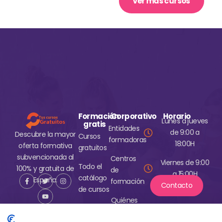
ver más cursos
Formación
Corporativo
Horario
Lunes a jueves
gratis
Entidades
de 9:00 a
Descubre la mayor
Cursos
formadoras
18:00H
oferta formativa
gratuitos
subvencionada al
Centros
Viernes de 9:00
Todo el
100% y gratuita de
de
a 15:00H
catálogo
España.
formación
Contacto
de cursos
Quiénes
somos