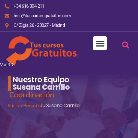
+34 616 304 211
hola@tuscursosgratuitos.com
C/ Zigia 26 - 28027 - Madrid
Ver 3.0
Nuestro Equipo
Susana Carrillo
Coordinación
Inicio
»
Personal
»
Susana Carrillo