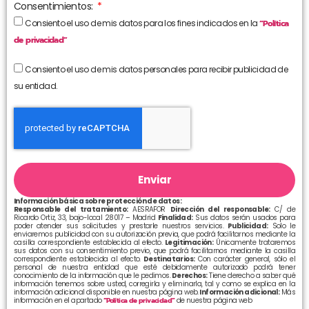
Consentimientos:
Consiento el uso de mis datos para los fines indicados en la
“Política
de privacidad”
Consiento el uso de mis datos personales para recibir publicidad de
su entidad.
Enviar
Información básica sobre protección de datos:
Responsable del tratamiento:
AESRAFOR
Dirección del responsable:
C/ de
Ricardo Ortiz, 33, bajo-local 28017 – Madrid
Finalidad:
Sus datos serán usados para
poder atender sus solicitudes y prestarle nuestros servicios.
Publicidad:
Solo le
enviaremos publicidad con su autorización previa, que podrá facilitarnos mediante la
casilla correspondiente establecida al efecto.
Legitimación:
Únicamente trataremos
sus datos con su consentimiento previo, que podrá facilitarnos mediante la casilla
correspondiente establecida al efecto.
Destinatarios:
Con carácter general, sólo el
personal de nuestra entidad que esté debidamente autorizado podrá tener
conocimiento de la información que le pedimos.
Derechos:
Tiene derecho a saber qué
información tenemos sobre usted, corregirla y eliminarla, tal y como se explica en la
información adicional disponible en nuestra página web.
Información adicional:
Más
información en el apartado
“Política de privacidad”
de nuestra página web