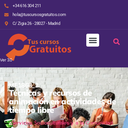
+34 616 304 211
hola@tuscursosgratuitos.com
C/ Zigia 26 - 28027 - Madrid
Ver 3.0
MF1868_2
Técnicas y recursos de
animación en actividades de
tiempo libre
Servicios Socioculturales y a la Comunidad.