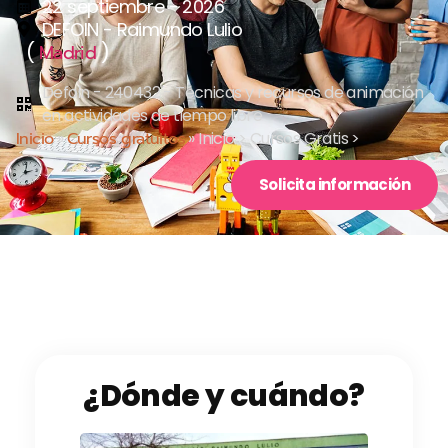
22 septiembre - 2026
DEFOIN - Raimundo Lulio
(
)
Madrid
Defoin - 240432 - Técnicas y recursos de animación
en actividades de tiempo libre
Inicio
»
Cursos gratuitos
»
Inicio > Cursos Gratis >
Solicita información
¿Dónde y cuándo?