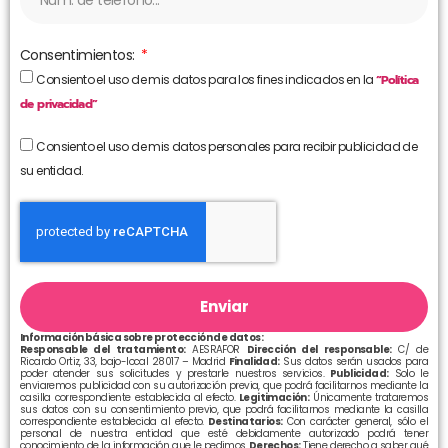
Consentimientos:
Consiento el uso de mis datos para los fines indicados en la
“Política
de privacidad”
Consiento el uso de mis datos personales para recibir publicidad de
su entidad.
Enviar
Información básica sobre protección de datos:
Responsable del tratamiento:
AESRAFOR
Dirección del responsable:
C/ de
Ricardo Ortiz, 33, bajo-local 28017 – Madrid
Finalidad:
Sus datos serán usados para
poder atender sus solicitudes y prestarle nuestros servicios.
Publicidad:
Solo le
enviaremos publicidad con su autorización previa, que podrá facilitarnos mediante la
casilla correspondiente establecida al efecto.
Legitimación:
Únicamente trataremos
sus datos con su consentimiento previo, que podrá facilitarnos mediante la casilla
correspondiente establecida al efecto.
Destinatarios:
Con carácter general, sólo el
personal de nuestra entidad que esté debidamente autorizado podrá tener
conocimiento de la información que le pedimos.
Derechos:
Tiene derecho a saber qué