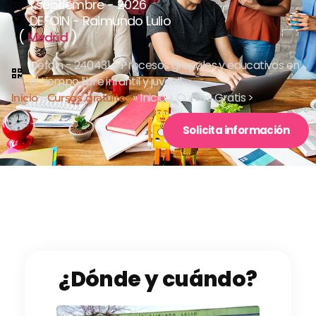
1 septiembre - 2026
DEFOIN - Raimundo Lulio
(
)
Madrid
Defoin - 240431 - Procesos grupales y educativos en
el tiempo libre infantil y juvenil
Inicio
»
Cursos gratuitos
»
Inicio > Cursos Gratis >
Solicita información
¿Dónde y cuándo?