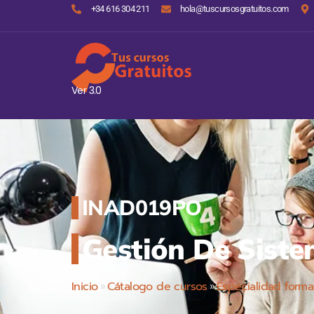
+34 616 304 211
hola@tuscursosgratuitos.com
Ver 3.0
INAD019PO
Gestión De Sist
Inicio
»
Cátalogo de cursos
»
Especialidad forma