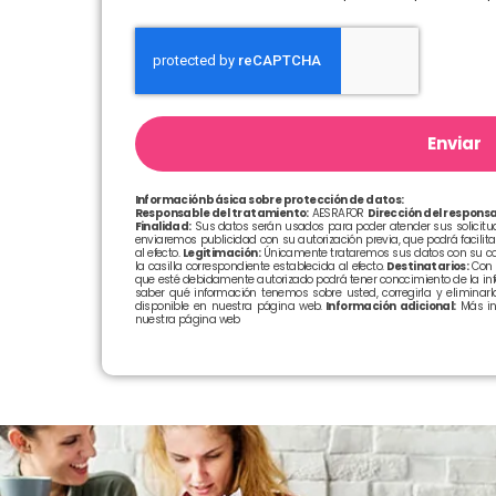
Enviar
Información básica sobre protección de datos:
Responsable del tratamiento:
AESRAFOR
Dirección del responsa
Finalidad:
Sus datos serán usados para poder atender sus solicitude
enviaremos publicidad con su autorización previa, que podrá facilit
al efecto.
Legitimación:
Únicamente trataremos sus datos con su con
la casilla correspondiente establecida al efecto.
Destinatarios:
Con c
que esté debidamente autorizado podrá tener conocimiento de la in
saber qué información tenemos sobre usted, corregirla y eliminarla
disponible en nuestra página web.
Información adicional:
Más in
nuestra página web