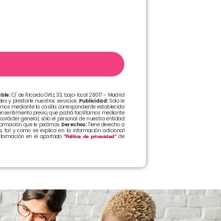
ble:
C/ de Ricardo Ortiz, 33, bajo-local 28017 – Madrid
s y prestarle nuestros servicios.
Publicidad:
Solo le
arnos mediante la casilla correspondiente establecida
sentimiento previo, que podrá facilitarnos mediante
arácter general, sólo el personal de nuestra entidad
formación que le pedimos.
Derechos:
Tiene derecho a
, tal y como se explica en la información adicional
formación en el apartado
“Política de privacidad”
de