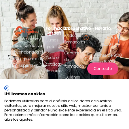
Formación
Corporativo
Horario
Lunes a jueves
gratis
Entidades
de 9:00 a
Descubre la mayor
Cursos
formadoras
18:00H
oferta formativa
gratuitos
subvencionada al
Centros
Viernes de 9:00
Todo el
100% y gratuita de
de
a 15:00H
catálogo
España.
formación
Contacto
de cursos
Quiénes
somos
Utilizamos cookies
Podemos utilizarlas para el análisis de los datos de nuestros
visitantes, para mejorar nuestro sitio web, mostrar contenido
personalizado y brindarle una excelente experiencia en el sitio web.
Para obtener más información sobre las cookies que utilizamos,
abre los ajustes.
Compromiso con la protección