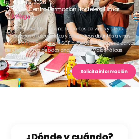
6 julio - 2026
SCF - Centro Formación Hostelera Elimar
(
)
Málaga
SCF - 254093 - Diseño de cartas de vinos y otras
bebidas analcohólicas y alcohólicas distintas a vinos
Inicio
»
Cursos gratuitos
»
SCF – 254093 – Diseño de cartas
de vinos y otras bebidas analcohólicas y alcohólicas
distintas a vinos
Solicita información
¿Dónde y cuándo?