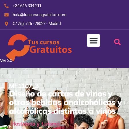
+34 616 304 211
hola@tuscursosgratuitos.com
C/ Zigia 26 - 28027 - Madrid
Ver 3.0
MF1107_3
Diseño de cartas de vinos y
otras bebidas analcohólicas y
alcohólicas distintas a vinos
Hostelería y turismo