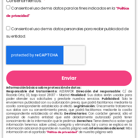
Consentimientos:
Consiento el uso de mis datos para los fines indicados en la
“Política
de privacidad”
Consiento el uso de mis datos personales para recibir publicidad de
su entidad.
Enviar
Información básica sobre protección de datos:
Responsable del tratamiento:
AESRAFOR
Dirección del responsable:
C/ de
Ricardo Ortiz, 33, bajo-local 28017 – Madrid
Finalidad:
Sus datos serán usados para
poder atender sus solicitudes y prestarle nuestros servicios.
Publicidad:
Solo le
enviaremos publicidad con su autorización previa, que podrá facilitarnos mediante la
casilla correspondiente establecida al efecto.
Legitimación:
Únicamente trataremos
sus datos con su consentimiento previo, que podrá facilitarnos mediante la casilla
correspondiente establecida al efecto.
Destinatarios:
Con carácter general, sólo el
personal de nuestra entidad que esté debidamente autorizado podrá tener
conocimiento de la información que le pedimos.
Derechos:
Tiene derecho a saber qué
información tenemos sobre usted, corregirla y eliminarla, tal y como se explica en la
información adicional disponible en nuestra página web.
Información adicional:
Más
información en el apartado
“Política de privacidad”
de nuestra página web