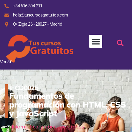
+34 616 304 211
hola@tuscursosgratuitos.com
C/ Zigia 26 - 28027 - Madrid
Ver 3.0
IFCD0025
Fundamentos de
programación con HTML, CSS
y JavaScript
Informática y comunicaciones