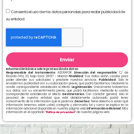
Consiento el uso de mis datos personales para recibir publicidad de
su entidad.
Enviar
Información básica sobre protección de datos:
Responsable del tratamiento:
AESRAFOR
Dirección del responsable:
C/ de
Ricardo Ortiz, 33, bajo-local 28017 – Madrid
Finalidad:
Sus datos serán usados para
poder atender sus solicitudes y prestarle nuestros servicios.
Publicidad:
Solo le
enviaremos publicidad con su autorización previa, que podrá facilitarnos mediante la
casilla correspondiente establecida al efecto.
Legitimación:
Únicamente trataremos
sus datos con su consentimiento previo, que podrá facilitarnos mediante la casilla
correspondiente establecida al efecto.
Destinatarios:
Con carácter general, sólo el
personal de nuestra entidad que esté debidamente autorizado podrá tener
conocimiento de la información que le pedimos.
Derechos:
Tiene derecho a saber qué
información tenemos sobre usted, corregirla y eliminarla, tal y como se explica en la
información adicional disponible en nuestra página web.
Información adicional:
Más
información en el apartado
“Política de privacidad”
de nuestra página web