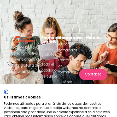
Formación
Corporativo
Horario
Lunes a jueves
gratis
Entidades
de 9:00 a
Descubre la mayor
Cursos
formadoras
18:00H
oferta formativa
gratuitos
subvencionada al
Centros
Viernes de 9:00
Todo el
100% y gratuita de
de
a 15:00H
catálogo
España.
formación
Contacto
de cursos
Quiénes
somos
Utilizamos cookies
Podemos utilizarlas para el análisis de los datos de nuestros
visitantes, para mejorar nuestro sitio web, mostrar contenido
personalizado y brindarle una excelente experiencia en el sitio web.
Para obtener más información sobre las cookies que utilizamos,