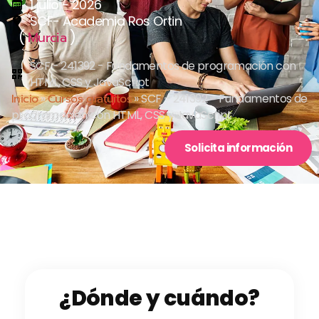
1 julio - 2026
SCF- Academia Ros Ortin
(
)
Murcia
SCF - 241392 - Fundamentos de programación con
HTML, CSS y JavaScript
Inicio
»
Cursos gratuitos
»
SCF – 241392 – Fundamentos de
programación con HTML, CSS y JavaScript
Solicita información
¿Dónde y cuándo?