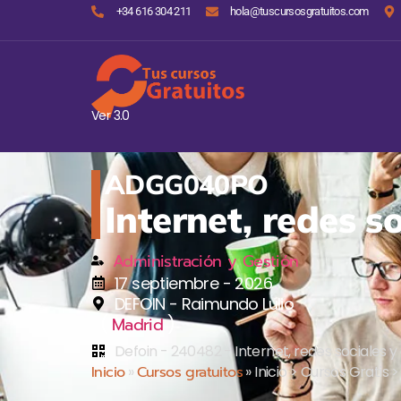
+34 616 304 211
hola@tuscursosgratuitos.com
Ver 3.0
ADGG040PO
Internet, redes so
Administración y Gestión
17 septiembre - 2026
DEFOIN - Raimundo Lulio
(
)
Madrid
Defoin - 240482 - Internet, redes sociales y d
Inicio
»
Cursos gratuitos
»
Inicio > Cursos Gratis >