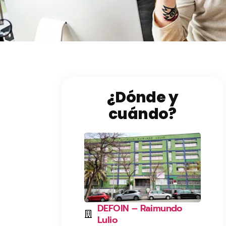
¿Dónde y
cuándo?
DEFOIN – Raimundo
Lulio