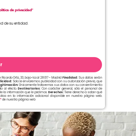
olítica de privacidad”
ad de su entidad.
r
 Ricardo Ortiz, 33, bajo-local 28017 – Madrid
Finalidad:
Sus datos serán
licidad:
Solo le enviaremos publicidad con su autorización previa, que
gitimación:
Únicamente trataremos sus datos con su consentimiento
a al efecto.
Destinatarios:
Con carácter general, sólo el personal de
e la información que le pedimos.
Derechos:
Tiene derecho a saber qué
xplica en la información adicional disponible en nuestra página web.
d”
de nuestra página web