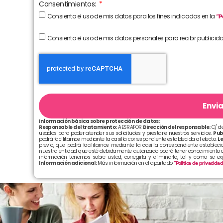
Consentimientos:
Consiento el uso de mis datos para los fines indicados en la
“P
Consiento el uso de mis datos personales para recibir publicid
Envia
Información básica sobre protección de datos:
Responsable del tratamiento:
AESRAFOR
Dirección del responsable:
C/ de
usados para poder atender sus solicitudes y prestarle nuestros servicios.
Pub
podrá facilitarnos mediante la casilla correspondiente establecida al efecto.
Le
previo, que podrá facilitarnos mediante la casilla correspondiente establecid
nuestra entidad que esté debidamente autorizado podrá tener conocimiento d
información tenemos sobre usted, corregirla y eliminarla, tal y como se e
Información adicional:
Más información en el apartado
“Política de privacida