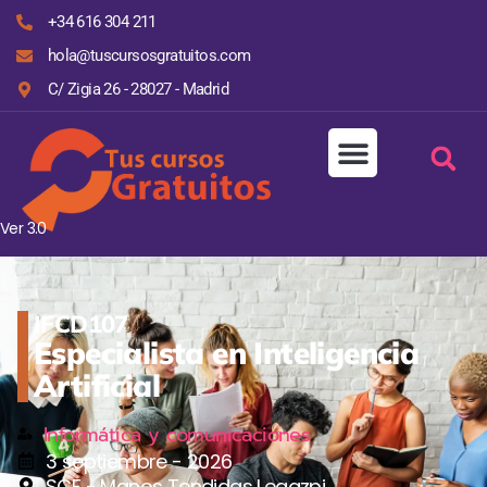
+34 616 304 211
hola@tuscursosgratuitos.com
C/ Zigia 26 - 28027 - Madrid
Ver 3.0
IFCD107
Especialista en Inteligencia
Artificial
Informática y comunicaciones
3 septiembre - 2026
SCF - Manos Tendidas Legazpi