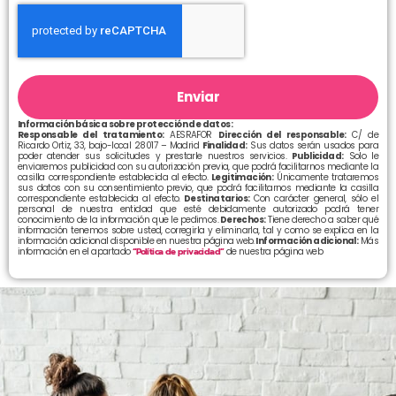
Enviar
Información básica sobre protección de datos:
Responsable del tratamiento:
AESRAFOR
Dirección del responsable:
C/ de
Ricardo Ortiz, 33, bajo-local 28017 – Madrid
Finalidad:
Sus datos serán usados para
poder atender sus solicitudes y prestarle nuestros servicios.
Publicidad:
Solo le
enviaremos publicidad con su autorización previa, que podrá facilitarnos mediante la
casilla correspondiente establecida al efecto.
Legitimación:
Únicamente trataremos
sus datos con su consentimiento previo, que podrá facilitarnos mediante la casilla
correspondiente establecida al efecto.
Destinatarios:
Con carácter general, sólo el
personal de nuestra entidad que esté debidamente autorizado podrá tener
conocimiento de la información que le pedimos.
Derechos:
Tiene derecho a saber qué
información tenemos sobre usted, corregirla y eliminarla, tal y como se explica en la
información adicional disponible en nuestra página web.
Información adicional:
Más
información en el apartado
“Política de privacidad”
de nuestra página web