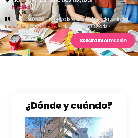
(
)
Madrid
SCF - 240470 - Especialista en Inteligencia Artificial
Inicio
»
Cursos gratuitos
»
Inicio > Cursos Gratis >
Solicita información
¿Dónde y cuándo?