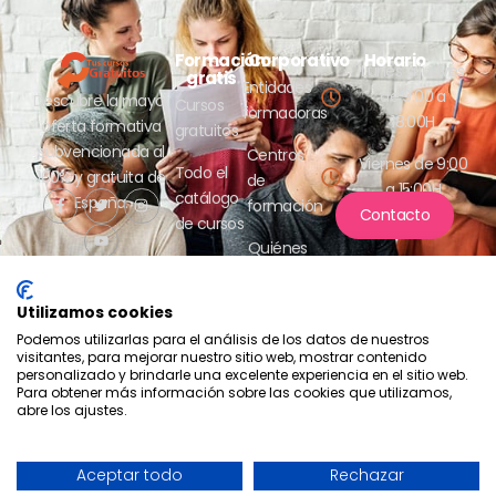
Formación
Corporativo
Horario
Lunes a jueves
gratis
Entidades
de 9:00 a
Descubre la mayor
Cursos
formadoras
18:00H
oferta formativa
gratuitos
subvencionada al
Centros
Viernes de 9:00
Todo el
100% y gratuita de
de
a 15:00H
catálogo
España.
formación
Contacto
de cursos
Quiénes
somos
Utilizamos cookies
Podemos utilizarlas para el análisis de los datos de nuestros
visitantes, para mejorar nuestro sitio web, mostrar contenido
personalizado y brindarle una excelente experiencia en el sitio web.
Para obtener más información sobre las cookies que utilizamos,
abre los ajustes.
Compromiso con la protección
de datos
2026 - Tus cursos gratuitos
Política de privacidad
Aceptar todo
Rechazar
- Aesrafor S.L.
Política de cookies