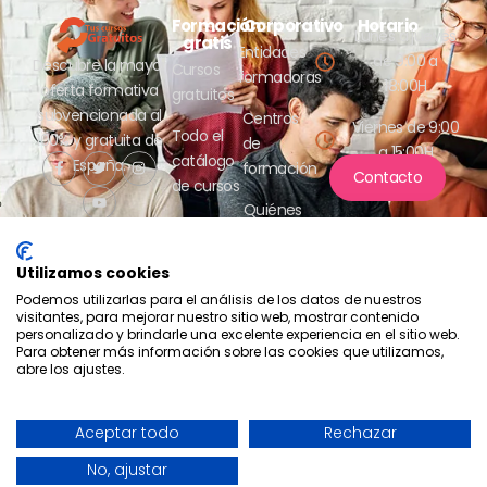
Formación
Corporativo
Horario
Lunes a jueves
gratis
Entidades
de 9:00 a
Descubre la mayor
Cursos
formadoras
18:00H
oferta formativa
gratuitos
subvencionada al
Centros
Viernes de 9:00
Todo el
100% y gratuita de
de
a 15:00H
catálogo
España.
formación
Contacto
de cursos
Quiénes
somos
Utilizamos cookies
Podemos utilizarlas para el análisis de los datos de nuestros
visitantes, para mejorar nuestro sitio web, mostrar contenido
personalizado y brindarle una excelente experiencia en el sitio web.
Para obtener más información sobre las cookies que utilizamos,
abre los ajustes.
Compromiso con la protección
de datos
2026 - Tus cursos gratuitos
Política de privacidad
Aceptar todo
Rechazar
- Aesrafor S.L.
Política de cookies
Una web de Horinteg
No, ajustar