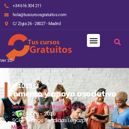
+34 616 304 211
hola@tuscursosgratuitos.com
C/ Zigia 26 - 28027 - Madrid
Ver 3.0
MF1023_3
Fomento y apoyo asociativo
Servicios Socioculturales y a la Comunidad.
20 octubre - 2026
SCF - Manos Tendidas Legazpi
(
)
Madrid