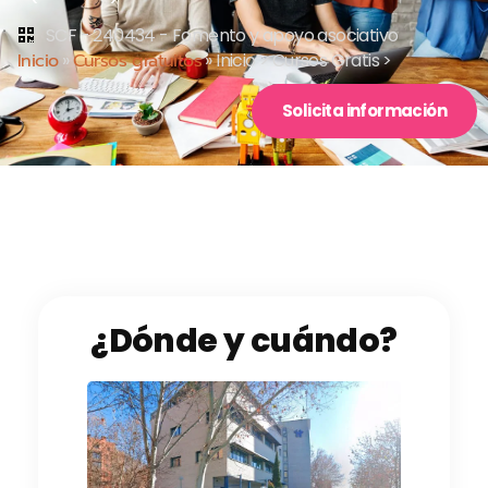
SCF - 240434 - Fomento y apoyo asociativo
Inicio
»
Cursos gratuitos
»
Inicio > Cursos Gratis >
Solicita información
¿Dónde y cuándo?