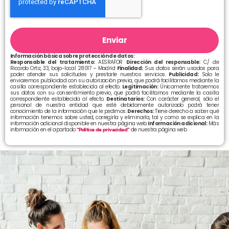
Enviar
Información básica sobre protección de datos:
Responsable del tratamiento:
AESRAFOR
Dirección del responsable:
C/ de
Ricardo Ortiz, 33, bajo-local 28017 – Madrid
Finalidad:
Sus datos serán usados para
poder atender sus solicitudes y prestarle nuestros servicios.
Publicidad:
Solo le
enviaremos publicidad con su autorización previa, que podrá facilitarnos mediante la
casilla correspondiente establecida al efecto.
Legitimación:
Únicamente trataremos
sus datos con su consentimiento previo, que podrá facilitarnos mediante la casilla
correspondiente establecida al efecto.
Destinatarios:
Con carácter general, sólo el
personal de nuestra entidad que esté debidamente autorizado podrá tener
conocimiento de la información que le pedimos.
Derechos:
Tiene derecho a saber qué
información tenemos sobre usted, corregirla y eliminarla, tal y como se explica en la
información adicional disponible en nuestra página web.
Información adicional:
Más
información en el apartado
“Política de privacidad”
de nuestra página web