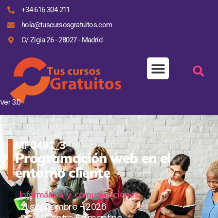
+34 616 304 211
hola@tuscursosgratuitos.com
C/ Zigia 26 - 28027 - Madrid
Ver 3.0
MF0491_3
Programación web en el
entorno cliente
Informática y comunicaciones
21 septiembre - 2026
SCF - Centro Salmantino