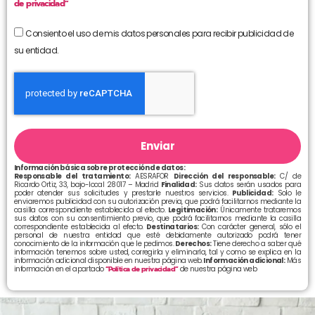
de privacidad”
Consiento el uso de mis datos personales para recibir publicidad de
su entidad.
Enviar
Información básica sobre protección de datos:
Responsable del tratamiento:
AESRAFOR
Dirección del responsable:
C/ de
Ricardo Ortiz, 33, bajo-local 28017 – Madrid
Finalidad:
Sus datos serán usados para
poder atender sus solicitudes y prestarle nuestros servicios.
Publicidad:
Solo le
enviaremos publicidad con su autorización previa, que podrá facilitarnos mediante la
casilla correspondiente establecida al efecto.
Legitimación:
Únicamente trataremos
sus datos con su consentimiento previo, que podrá facilitarnos mediante la casilla
correspondiente establecida al efecto.
Destinatarios:
Con carácter general, sólo el
personal de nuestra entidad que esté debidamente autorizado podrá tener
conocimiento de la información que le pedimos.
Derechos:
Tiene derecho a saber qué
información tenemos sobre usted, corregirla y eliminarla, tal y como se explica en la
información adicional disponible en nuestra página web.
Información adicional:
Más
información en el apartado
“Política de privacidad”
de nuestra página web