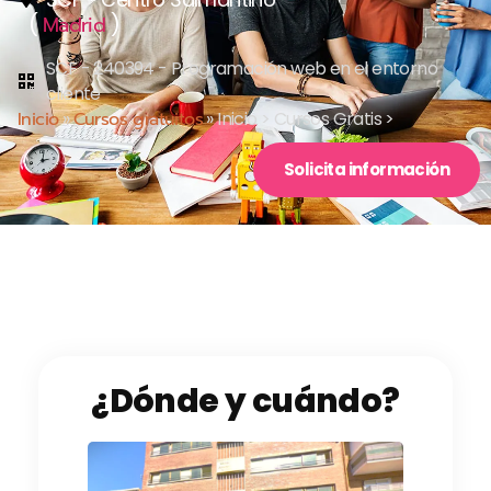
(
)
Madrid
SCF - 240394 - Programación web en el entorno
cliente
Inicio
»
Cursos gratuitos
»
Inicio > Cursos Gratis >
Solicita información
¿Dónde y cuándo?