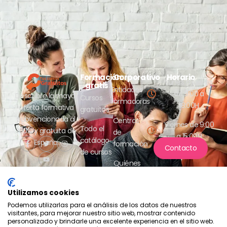
Formación
Corporativo
Horario
Lunes a jueves
gratis
Entidades
de 9:00 a
Descubre la mayor
Cursos
formadoras
18:00H
oferta formativa
gratuitos
subvencionada al
Centros
Viernes de 9:00
Todo el
100% y gratuita de
de
a 15:00H
catálogo
España.
formación
Contacto
de cursos
Quiénes
somos
Utilizamos cookies
Podemos utilizarlas para el análisis de los datos de nuestros
visitantes, para mejorar nuestro sitio web, mostrar contenido
personalizado y brindarle una excelente experiencia en el sitio web.