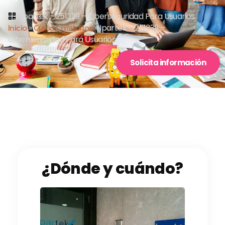
Ipartek - 251339 - Ciberseguridad Para Usuarios
Inicio
»
Cursos gratuitos
»
Ipartek – 251339 –
Ciberseguridad Para Usuarios
Solicita información
¿Dónde y cuándo?