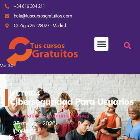
+34 616 304 211
hola@tuscursosgratuitos.com
C/ Zigia 26 - 28027 - Madrid
Ver 3.0
IFCT0024
Ciberseguridad Para Usuarios
Informática y comunicaciones
25 mayo - 2026
Ipartek
(
)
Bilbao