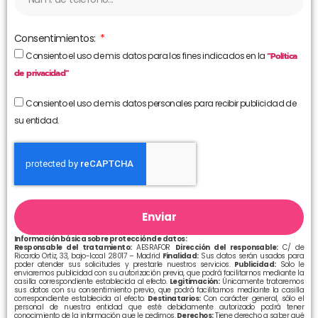
Consentimientos:
Consiento el uso de mis datos para los fines indicados en la
“Política
de privacidad”
Consiento el uso de mis datos personales para recibir publicidad de
su entidad.
Enviar
Información básica sobre protección de datos:
Responsable del tratamiento:
AESRAFOR
Dirección del responsable:
C/ de
Ricardo Ortiz, 33, bajo-local 28017 – Madrid
Finalidad:
Sus datos serán usados para
poder atender sus solicitudes y prestarle nuestros servicios.
Publicidad:
Solo le
enviaremos publicidad con su autorización previa, que podrá facilitarnos mediante la
casilla correspondiente establecida al efecto.
Legitimación:
Únicamente trataremos
sus datos con su consentimiento previo, que podrá facilitarnos mediante la casilla
correspondiente establecida al efecto.
Destinatarios:
Con carácter general, sólo el
personal de nuestra entidad que esté debidamente autorizado podrá tener
conocimiento de la información que le pedimos.
Derechos:
Tiene derecho a saber qué