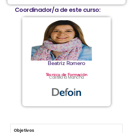
Coordinador/a de este curso:
Beatriz Romero
Técnico de Formación
Castilla la Mancha
Objetivos