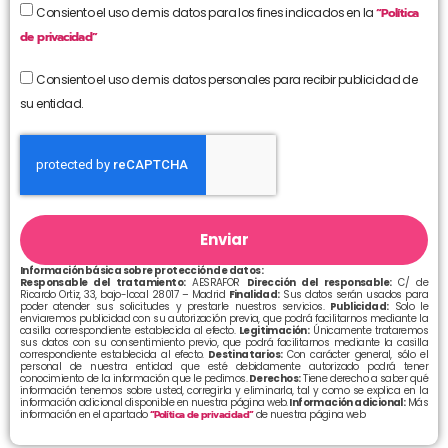
Consiento el uso de mis datos para los fines indicados en la
“Política
de privacidad”
Consiento el uso de mis datos personales para recibir publicidad de
su entidad.
Enviar
Información básica sobre protección de datos:
Responsable del tratamiento:
AESRAFOR
Dirección del responsable:
C/ de
Ricardo Ortiz, 33, bajo-local 28017 – Madrid
Finalidad:
Sus datos serán usados para
poder atender sus solicitudes y prestarle nuestros servicios.
Publicidad:
Solo le
enviaremos publicidad con su autorización previa, que podrá facilitarnos mediante la
casilla correspondiente establecida al efecto.
Legitimación:
Únicamente trataremos
sus datos con su consentimiento previo, que podrá facilitarnos mediante la casilla
correspondiente establecida al efecto.
Destinatarios:
Con carácter general, sólo el
personal de nuestra entidad que esté debidamente autorizado podrá tener
conocimiento de la información que le pedimos.
Derechos:
Tiene derecho a saber qué
información tenemos sobre usted, corregirla y eliminarla, tal y como se explica en la
información adicional disponible en nuestra página web.
Información adicional:
Más
información en el apartado
“Política de privacidad”
de nuestra página web