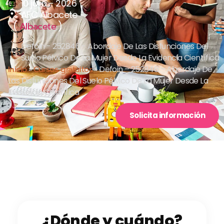
10 julio - 2026
AFC Albacete
(
)
Albacete
Defoin - 252846 - Abordaje De Las Disfunciones Del
Suelo Pélvico De La Mujer Desde La Evidencia Científica
Inicio
»
Cursos gratuitos
»
Defoin – 252846 – Abordaje De
Las Disfunciones Del Suelo Pélvico De La Mujer Desde La
Evidencia Científica
Solicita información
¿Dónde y cuándo?