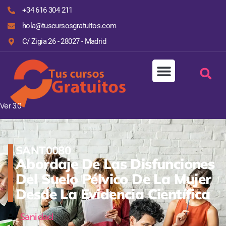
+34 616 304 211
hola@tuscursosgratuitos.com
C/ Zigia 26 - 28027 - Madrid
Ver 3.0
SANT0080
Abordaje De Las Disfunciones
Del Suelo Pélvico De La Mujer
Desde La Evidencia Científica
Sanidad