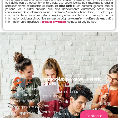
sus datos con su consentimiento previo, que podrá facilitarnos mediante la casilla
correspondiente establecida al efecto.
Destinatarios:
Con carácter general, sólo el
personal de nuestra entidad que esté debidamente autorizado podrá tener
conocimiento de la información que le pedimos.
Derechos:
Tiene derecho a saber qué
información tenemos sobre usted, corregirla y eliminarla, tal y como se explica en la
información adicional disponible en nuestra página web.
Información adicional:
Más
información en el apartado
“Política de privacidad”
de nuestra página web
Formación
Corporativo
Horario
Lunes a jueves
gratis
Entidades
de 9:00 a
Descubre la mayor
Cursos
formadoras
18:00H
oferta formativa
gratuitos
subvencionada al
Centros
Viernes de 9:00
Todo el
100% y gratuita de
de
a 15:00H
catálogo
España.
formación
Contacto