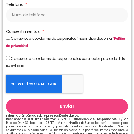
Teléfono
Consentimientos:
Consiento el uso de mis datos para los fines indicados en la
“Política
de privacidad”
Consiento el uso de mis datos personales para recibir publicidad de
su entidad.
Enviar
Información básica sobre protección de datos:
Responsable del tratamiento:
AESRAFOR
Dirección del responsable:
C/ de
Ricardo Ortiz, 33, bajo-local 28017 – Madrid
Finalidad:
Sus datos serán usados para
poder atender sus solicitudes y prestarle nuestros servicios.
Publicidad:
Solo le
enviaremos publicidad con su autorización previa, que podrá facilitarnos mediante la
casilla correspondiente establecida al efecto.
Legitimación:
Únicamente trataremos