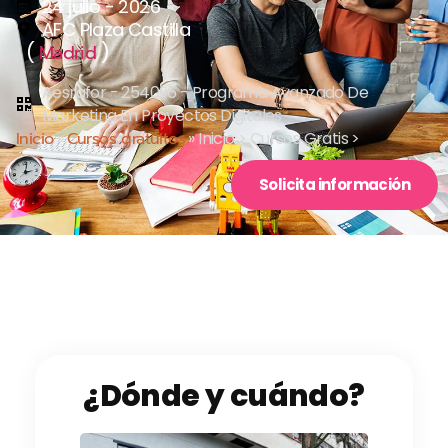
24 julio - 2026
AFC Plaza Castilla
(
)
Madrid
Aesrafor - 254096 - Programa Avanzado De
Marketing En Proyectos Digitales
Inicio
»
Cursos gratuitos
»
Inicio > Cursos Gratis >
Solicita información
¿Dónde y cuándo?