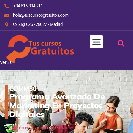
+34 616 304 211
hola@tuscursosgratuitos.com
C/ Zigia 26 - 28027 - Madrid
Ver 3.0
COMM30
Programa Avanzado De
Marketing En Proyectos
Digitales
Administración y Gestión