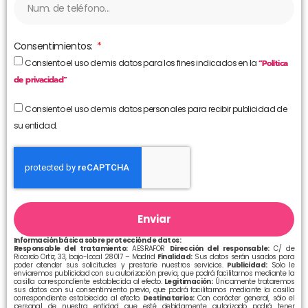
Consentimientos:
Consiento el uso de mis datos para los fines indicados en la
“Política
de privacidad”
Consiento el uso de mis datos personales para recibir publicidad de
su entidad.
Enviar
Información básica sobre protección de datos:
Responsable del tratamiento:
AESRAFOR
Dirección del responsable:
C/ de
Ricardo Ortiz, 33, bajo-local 28017 – Madrid
Finalidad:
Sus datos serán usados para
poder atender sus solicitudes y prestarle nuestros servicios.
Publicidad:
Solo le
enviaremos publicidad con su autorización previa, que podrá facilitarnos mediante la
casilla correspondiente establecida al efecto.
Legitimación:
Únicamente trataremos
sus datos con su consentimiento previo, que podrá facilitarnos mediante la casilla
correspondiente establecida al efecto.
Destinatarios:
Con carácter general, sólo el
personal de nuestra entidad que esté debidamente autorizado podrá tener