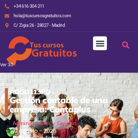
+34 616 304 211
hola@tuscursosgratuitos.com
C/ Zigia 26 - 28027 - Madrid
Ver 3.0
ADGD113PO
Gestión contable de una
empresa: Contaplus
Administración y Gestión
10 agosto - 2026
Defoin - Cayform