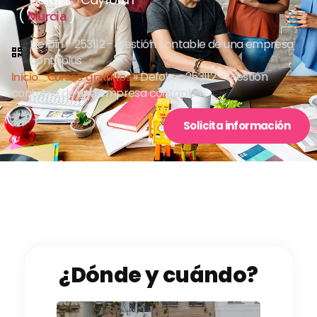
(
)
Murcia
Defoin - 253112 - Gestión contable de una empresa
contaplus
Inicio
»
Cursos gratuitos
»
Defoin – 253112 – Gestión
contable de una empresa contaplus
Solicita información
¿Dónde y cuándo?