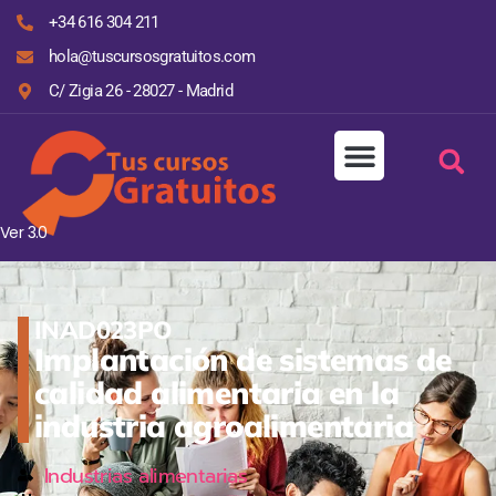
+34 616 304 211
hola@tuscursosgratuitos.com
C/ Zigia 26 - 28027 - Madrid
Ver 3.0
INAD023PO
Implantación de sistemas de
calidad alimentaria en la
industria agroalimentaria
Industrias alimentarias