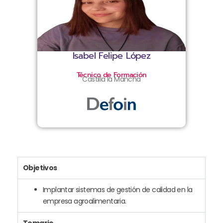
Isabel Felipe López
Técnico de Formación
Castilla la Mancha
Objetivos
Implantar sistemas de gestión de calidad en la
empresa agroalimentaria.
Temario