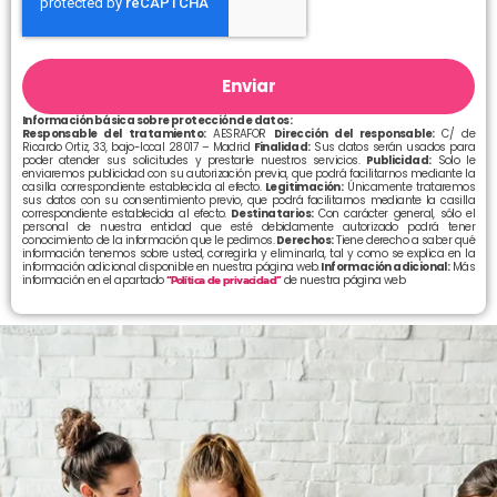
Enviar
Información básica sobre protección de datos:
Responsable del tratamiento:
AESRAFOR
Dirección del responsable:
C/ de
Ricardo Ortiz, 33, bajo-local 28017 – Madrid
Finalidad:
Sus datos serán usados para
poder atender sus solicitudes y prestarle nuestros servicios.
Publicidad:
Solo le
enviaremos publicidad con su autorización previa, que podrá facilitarnos mediante la
casilla correspondiente establecida al efecto.
Legitimación:
Únicamente trataremos
sus datos con su consentimiento previo, que podrá facilitarnos mediante la casilla
correspondiente establecida al efecto.
Destinatarios:
Con carácter general, sólo el
personal de nuestra entidad que esté debidamente autorizado podrá tener
conocimiento de la información que le pedimos.
Derechos:
Tiene derecho a saber qué
información tenemos sobre usted, corregirla y eliminarla, tal y como se explica en la
información adicional disponible en nuestra página web.
Información adicional:
Más
información en el apartado
“Política de privacidad”
de nuestra página web