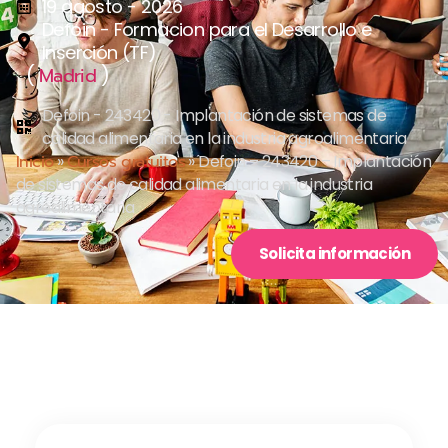
19 agosto - 2026
Defoin - Formacion para el Desarrollo e
Inserción (TF)
(
)
Madrid
Defoin - 243420 - Implantación de sistemas de
calidad alimentaria en la industria agroalimentaria
Inicio
»
Cursos gratuitos
»
Defoin – 243420 – Implantación
de sistemas de calidad alimentaria en la industria
agroalimentaria
Solicita información