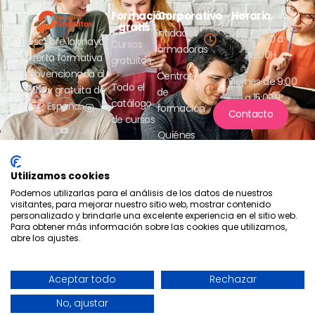
Formación
Corporativo
Horario
Lunes a jueves
gratis
Entidades
de 9:00 a
Descubre la mayor
Cursos
formadoras
18:00H
oferta formativa
gratuitos
subvencionada al
Centros
Viernes de 9:00
Todo el
100% y gratuita de
de
a 15:00H
catálogo
España.
formación
Contacto
de cursos
Quiénes
somos
Utilizamos cookies
Podemos utilizarlas para el análisis de los datos de nuestros
visitantes, para mejorar nuestro sitio web, mostrar contenido
personalizado y brindarle una excelente experiencia en el sitio web.
Para obtener más información sobre las cookies que utilizamos,
abre los ajustes.
Compromiso con la protección
de datos
2026 - Tus cursos gratuitos
Política de privacidad
Aceptar todo
Rechazar
- Aesrafor S.L.
Política de cookies
Una web de Horinteg
No, ajustar