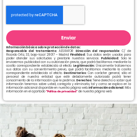
Enviar
Información básica sobre protección de datos:
Responsable del tratamiento:
AESRAFOR
Dirección del responsable:
C/ de
Ricardo Ortiz, 33, bajo-local 28017 – Madrid
Finalidad:
Sus datos serán usados para
poder atender sus solicitudes y prestarle nuestros servicios.
Publicidad:
Solo le
enviaremos publicidad con su autorización previa, que podrá facilitarnos mediante la
casilla correspondiente establecida al efecto.
Legitimación:
Únicamente trataremos
sus datos con su consentimiento previo, que podrá facilitarnos mediante la casilla
correspondiente establecida al efecto.
Destinatarios:
Con carácter general, sólo el
personal de nuestra entidad que esté debidamente autorizado podrá tener
conocimiento de la información que le pedimos.
Derechos:
Tiene derecho a saber qué
información tenemos sobre usted, corregirla y eliminarla, tal y como se explica en la
información adicional disponible en nuestra página web.
Información adicional:
Más
información en el apartado
“Política de privacidad”
de nuestra página web