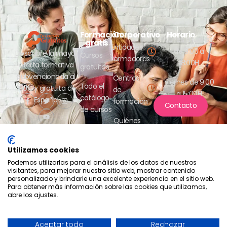
Formación
Corporativo
Horario
Lunes a jueves
gratis
Entidades
de 9:00 a
Descubre la mayor
Cursos
formadoras
18:00H
oferta formativa
gratuitos
subvencionada al
Centros
Viernes de 9:00
Todo el
100% y gratuita de
de
a 15:00H
catálogo
España.
formación
Contacto
de cursos
Quiénes
somos
Utilizamos cookies
Podemos utilizarlas para el análisis de los datos de nuestros
visitantes, para mejorar nuestro sitio web, mostrar contenido
personalizado y brindarle una excelente experiencia en el sitio web.
Para obtener más información sobre las cookies que utilizamos,
abre los ajustes.
Compromiso con la protección
de datos
2026 - Tus cursos gratuitos
Política de privacidad
Aceptar todo
Rechazar
- Aesrafor S.L.