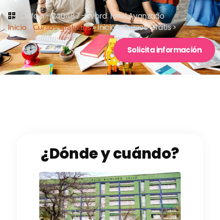
Defoin - 240487 - Word. Nivel Avanzado
Inicio
»
Cursos gratuitos
»
Inicio > Cursos Gratis >
Solicita información
¿Dónde y cuándo?