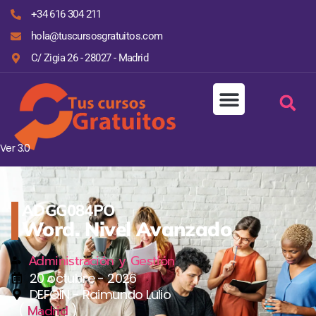
+34 616 304 211
hola@tuscursosgratuitos.com
C/ Zigia 26 - 28027 - Madrid
Ver 3.0
ADGG084PO
Word. Nivel Avanzado
Administración y Gestión
20 octubre - 2026
DEFOIN - Raimundo Lulio
(
)
Madrid