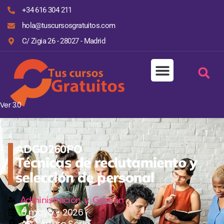
+34 616 304 211
hola@tuscursosgratuitos.com
C/ Zigia 26 - 28027 - Madrid
Ver 3.0
ADGD260PO
Técnicas de reclutamiento y
selección de personal
Administración y Gestión
6 mayo - 2026
AFC Arturo Soria