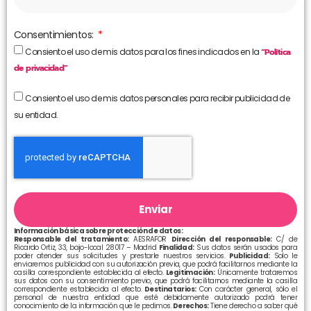
Consentimientos:
Consiento el uso de mis datos para los fines indicados en la
“Política
de privacidad”
Consiento el uso de mis datos personales para recibir publicidad de
su entidad.
Enviar
Información básica sobre protección de datos:
Responsable del tratamiento:
AESRAFOR
Dirección del responsable:
C/ de
Ricardo Ortiz, 33, bajo-local 28017 – Madrid
Finalidad:
Sus datos serán usados para
poder atender sus solicitudes y prestarle nuestros servicios.
Publicidad:
Solo le
enviaremos publicidad con su autorización previa, que podrá facilitarnos mediante la
casilla correspondiente establecida al efecto.
Legitimación:
Únicamente trataremos
sus datos con su consentimiento previo, que podrá facilitarnos mediante la casilla
correspondiente establecida al efecto.
Destinatarios:
Con carácter general, sólo el
personal de nuestra entidad que esté debidamente autorizado podrá tener
conocimiento de la información que le pedimos.
Derechos:
Tiene derecho a saber qué