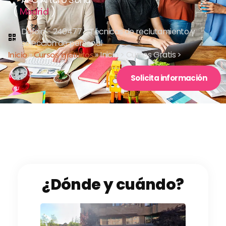
(
)
Madrid
Defoin - 240477 - Técnicas de reclutamiento y
selección de personal
Inicio
»
Cursos gratuitos
»
Inicio > Cursos Gratis >
Solicita información
¿Dónde y cuándo?