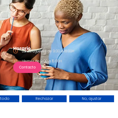
Horario
Lunes a jueves de 9:00 a 18:00H
Viernes de 9:00 a 15:00H
Contacto
 todo
Rechazar
No, ajustar
datos
Política de privacidad
Política de cookies