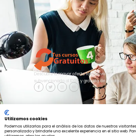
Descubre la mayor oferta formativa
subvencionada al 100% y gratuita de España.
Utilizamos cookies
Podemos utilizarlas para el análisis de los datos de nuestros visitante
personalizado y brindarle una excelente experiencia en el sitio web. P
2026 - Tus cursos gratuitos - Aesrafor S.L.
utilizamos, abre los ajustes.