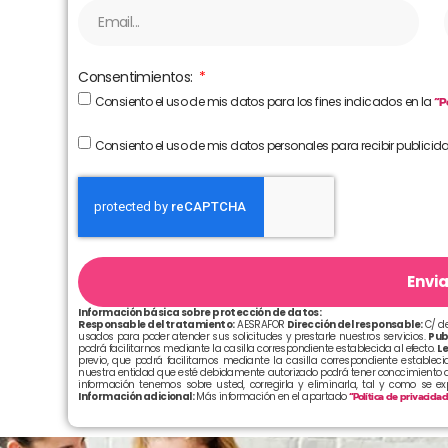
Consentimientos:
Consiento el uso de mis datos para los fines indicados en la
“P
Consiento el uso de mis datos personales para recibir publicid
Envia
Información básica sobre protección de datos:
Responsable del tratamiento:
AESRAFOR
Dirección del responsable:
C/ de
usados para poder atender sus solicitudes y prestarle nuestros servicios.
Pub
podrá facilitarnos mediante la casilla correspondiente establecida al efecto.
Le
previo, que podrá facilitarnos mediante la casilla correspondiente establecid
nuestra entidad que esté debidamente autorizado podrá tener conocimiento d
información tenemos sobre usted, corregirla y eliminarla, tal y como se e
Información adicional:
Más información en el apartado
“Política de privacida