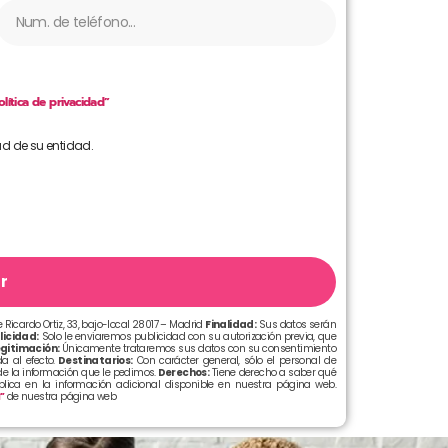
olítica de privacidad”
ad de su entidad.
r
 Ricardo Ortiz, 33, bajo-local 28017 – Madrid
Finalidad:
Sus datos serán
licidad:
Solo le enviaremos publicidad con su autorización previa, que
gitimación:
Únicamente trataremos sus datos con su consentimiento
a al efecto.
Destinatarios:
Con carácter general, sólo el personal de
e la información que le pedimos.
Derechos:
Tiene derecho a saber qué
xplica en la información adicional disponible en nuestra página web.
d”
de nuestra página web