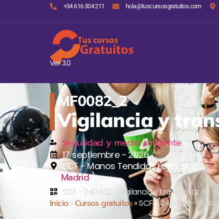
+34 616 304 211
hola@tuscursosgratuitos.com
Ver 3.0
MF0082_2
Vigilancia y tran
Seguridad y medio ambiente
17 septiembre - 2026
SCF - Manos Tendidas Legazpi
(
)
Madrid
SCF - 240402 - Vigilancia y transporte de ob
Inicio
»
Cursos gratuitos
»
SCF – 240402 – Vigilan