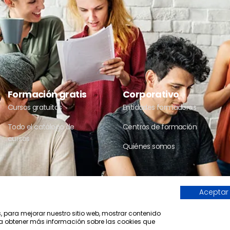
Formación gratis
Corporativo
Cursos gratuitos
Entidades formadoras
Todo el catálogo de
Centros de formación
cursos
Quiénes somos
Aceptar
Compromiso con la protección de 
Una web de Horinteg
s, para mejorar nuestro sitio web, mostrar contenido
ara obtener más información sobre las cookies que