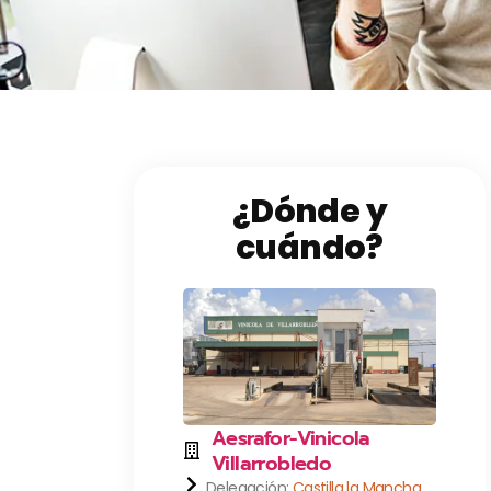
¿Dónde y
cuándo?
Aesrafor-Vinicola
Villarrobledo
Delegación:
Castilla la Mancha