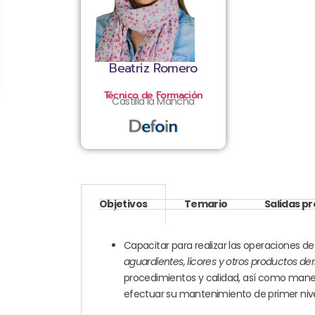
Beatriz Romero
Técnico de Formación
Castilla la Mancha
Objetivos
Temario
Salidas p
Capacitar para realizar las operaciones d
aguardientes, licores y otros productos de
procedimientos y calidad, así como manej
efectuar su mantenimiento de primer nivel