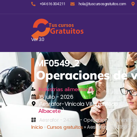
+34 616 304 211
hola@tuscursosgratuitos.com
Ver 3.0
MF0549_2
Operaciones de v
Industrias alimentarias
16 julio - 2026
Aesrafor-Vinicola Villarrobledo
(
)
Albacete
Aesrafor - 243186 - Operaciones de vinifica
Inicio
»
Cursos gratuitos
»
Aesrafor – 243186 – Op