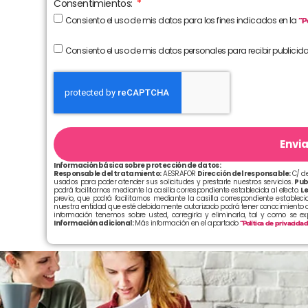
Consentimientos:
Consiento el uso de mis datos para los fines indicados en la
“P
Consiento el uso de mis datos personales para recibir publicid
Envia
Información básica sobre protección de datos:
Responsable del tratamiento:
AESRAFOR
Dirección del responsable:
C/ de
usados para poder atender sus solicitudes y prestarle nuestros servicios.
Pub
podrá facilitarnos mediante la casilla correspondiente establecida al efecto.
Le
previo, que podrá facilitarnos mediante la casilla correspondiente establecid
nuestra entidad que esté debidamente autorizado podrá tener conocimiento d
información tenemos sobre usted, corregirla y eliminarla, tal y como se e
Información adicional:
Más información en el apartado
“Política de privacida