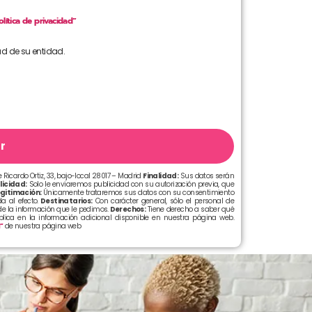
olítica de privacidad”
ad de su entidad.
r
 Ricardo Ortiz, 33, bajo-local 28017 – Madrid
Finalidad:
Sus datos serán
licidad:
Solo le enviaremos publicidad con su autorización previa, que
gitimación:
Únicamente trataremos sus datos con su consentimiento
a al efecto.
Destinatarios:
Con carácter general, sólo el personal de
e la información que le pedimos.
Derechos:
Tiene derecho a saber qué
xplica en la información adicional disponible en nuestra página web.
d”
de nuestra página web