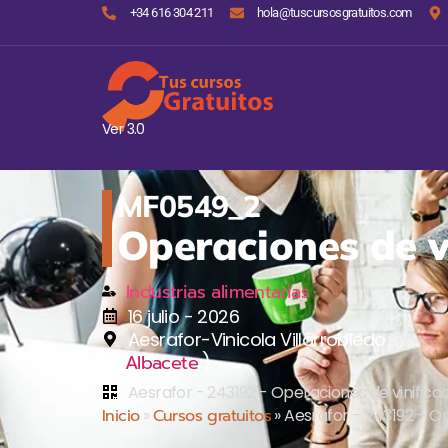
+34 616 304 211
hola@tuscursosgratuitos.com
Ver 3.0
MF0549_2
Operaciones de v
Industrias alimentarias
16 julio - 2026
Aesrafor-Vinicola Villarrobledo
(
)
Albacete
Aesrafor - 243192 - Operaciones de vinifica
Inicio
»
Cursos gratuitos
»
Aesrafor – 243192 – Op