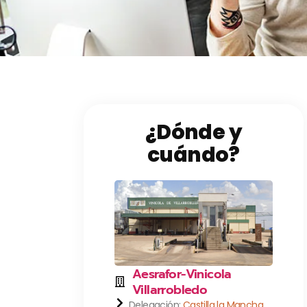
¿Dónde y
cuándo?
Aesrafor-Vinicola
Villarrobledo
Delegación:
Castilla la Mancha