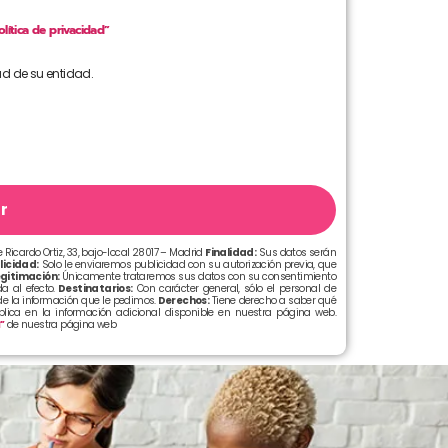
olítica de privacidad”
ad de su entidad.
r
 Ricardo Ortiz, 33, bajo-local 28017 – Madrid
Finalidad:
Sus datos serán
licidad:
Solo le enviaremos publicidad con su autorización previa, que
gitimación:
Únicamente trataremos sus datos con su consentimiento
a al efecto.
Destinatarios:
Con carácter general, sólo el personal de
e la información que le pedimos.
Derechos:
Tiene derecho a saber qué
xplica en la información adicional disponible en nuestra página web.
d”
de nuestra página web