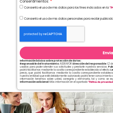
Consentimientos:
Consiento el uso de mis datos para los fines indicados en la
“P
Consiento el uso de mis datos personales para recibir publicid
Envia
Información básica sobre protección de datos:
Responsable del tratamiento:
AESRAFOR
Dirección del responsable:
C/ de
usados para poder atender sus solicitudes y prestarle nuestros servicios.
Pub
podrá facilitarnos mediante la casilla correspondiente establecida al efecto.
Le
previo, que podrá facilitarnos mediante la casilla correspondiente establecid
nuestra entidad que esté debidamente autorizado podrá tener conocimiento d
información tenemos sobre usted, corregirla y eliminarla, tal y como se e
Información adicional:
Más información en el apartado
“Política de privacida