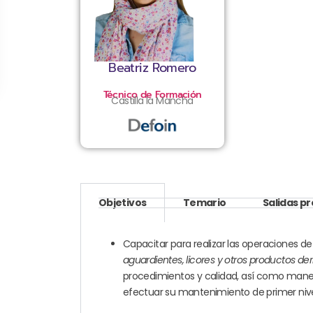
Beatriz Romero
Técnico de Formación
Castilla la Mancha
Objetivos
Temario
Salidas p
Capacitar para realizar las operaciones d
aguardientes, licores y otros productos de
procedimientos y calidad, así como manej
efectuar su mantenimiento de primer nivel