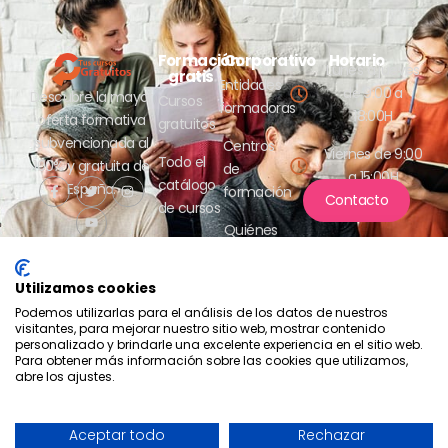
Formación
Corporativo
Horario
Lunes a jueves
gratis
Entidades
de 9:00 a
Descubre la mayor
Cursos
formadoras
18:00H
oferta formativa
gratuitos
subvencionada al
Centros
Viernes de 9:00
Todo el
100% y gratuita de
de
a 15:00H
catálogo
España.
formación
Contacto
de cursos
Quiénes
somos
Utilizamos cookies
Podemos utilizarlas para el análisis de los datos de nuestros
visitantes, para mejorar nuestro sitio web, mostrar contenido
personalizado y brindarle una excelente experiencia en el sitio web.
Para obtener más información sobre las cookies que utilizamos,
abre los ajustes.
Compromiso con la protección
de datos
2026 - Tus cursos gratuitos
Política de privacidad
Aceptar todo
Rechazar
- Aesrafor S.L.
Política de cookies