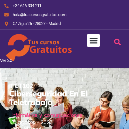
+34 616 304 211
hola@tuscursosgratuitos.com
C/ Zigia 26 - 28027 - Madrid
Ver 3.0
IFCT102
Ciberseguridad En El
Teletrabajo
Informática y comunicaciones
10 agosto - 2026
AFC Albacete