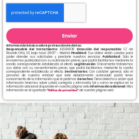
Enviar
Información básica sobre protección de datos:
Responsable del tratamiento:
AESRAFOR
Dirección del responsable:
C/ de
Ricardo Ortiz, 33, bajo-local 28017 – Madrid
Finalidad:
Sus datos serán usados para
poder atender sus solicitudes y prestarle nuestros servicios.
Publicidad:
Solo le
enviaremos publicidad con su autorización previa, que podrá facilitarnos mediante la
casilla correspondiente establecida al efecto.
Legitimación:
Únicamente trataremos
sus datos con su consentimiento previo, que podrá facilitarnos mediante la casilla
correspondiente establecida al efecto.
Destinatarios:
Con carácter general, sólo el
personal de nuestra entidad que esté debidamente autorizado podrá tener
conocimiento de la información que le pedimos.
Derechos:
Tiene derecho a saber qué
información tenemos sobre usted, corregirla y eliminarla, tal y como se explica en la
información adicional disponible en nuestra página web.
Información adicional:
Más
información en el apartado
“Política de privacidad”
de nuestra página web