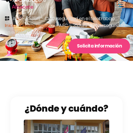
(
)
Albacete
AFC - 253619 - Ciberseguridad en el teletrabajo
Inicio
»
Cursos gratuitos
»
AFC – 253619 – Ciberseguridad
en el teletrabajo
Solicita información
¿Dónde y cuándo?