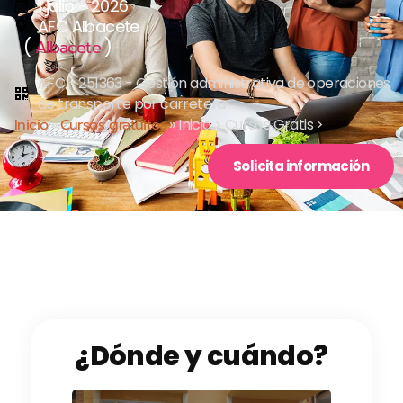
1 julio - 2026
AFC Albacete
(
)
Albacete
AFC - 251363 - Gestión administrativa de operaciones
de transporte por carretera
Inicio
»
Cursos gratuitos
»
Inicio > Cursos Gratis >
Solicita información
¿Dónde y cuándo?