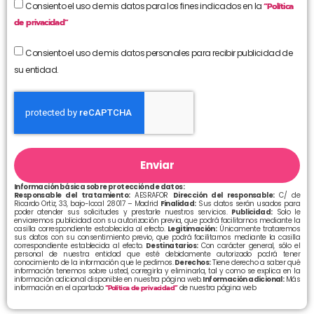
Consiento el uso de mis datos para los fines indicados en la
“Política
de privacidad”
Consiento el uso de mis datos personales para recibir publicidad de
su entidad.
Enviar
Información básica sobre protección de datos:
Responsable del tratamiento:
AESRAFOR
Dirección del responsable:
C/ de
Ricardo Ortiz, 33, bajo-local 28017 – Madrid
Finalidad:
Sus datos serán usados para
poder atender sus solicitudes y prestarle nuestros servicios.
Publicidad:
Solo le
enviaremos publicidad con su autorización previa, que podrá facilitarnos mediante la
casilla correspondiente establecida al efecto.
Legitimación:
Únicamente trataremos
sus datos con su consentimiento previo, que podrá facilitarnos mediante la casilla
correspondiente establecida al efecto.
Destinatarios:
Con carácter general, sólo el
personal de nuestra entidad que esté debidamente autorizado podrá tener
conocimiento de la información que le pedimos.
Derechos:
Tiene derecho a saber qué
información tenemos sobre usted, corregirla y eliminarla, tal y como se explica en la
información adicional disponible en nuestra página web.
Información adicional:
Más
información en el apartado
“Política de privacidad”
de nuestra página web