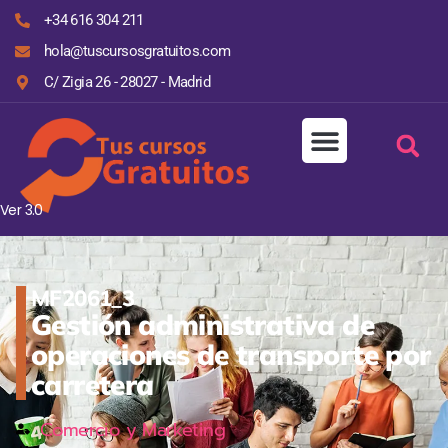
+34 616 304 211
hola@tuscursosgratuitos.com
C/ Zigia 26 - 28027 - Madrid
Ver 3.0
MF2061_3
Gestión administrativa de
operaciones de transporte por
carretera
Comercio y Marketing