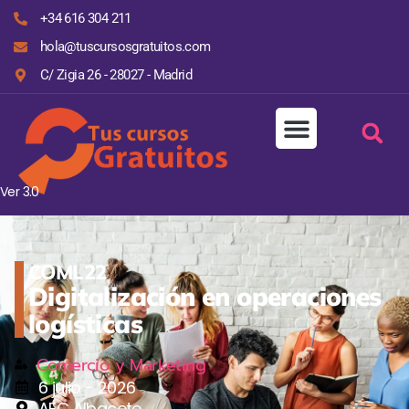
+34 616 304 211
hola@tuscursosgratuitos.com
C/ Zigia 26 - 28027 - Madrid
Ver 3.0
COML22
Digitalización en operaciones
logísticas
Comercio y Marketing
6 julio - 2026
AFC Albacete