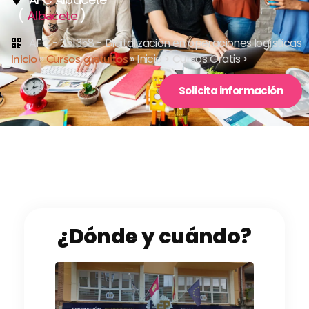
(
)
Albacete
AFC - 251358 - Digitalización en operaciones logísticas
Inicio
»
Cursos gratuitos
»
Inicio > Cursos Gratis >
Solicita información
¿Dónde y cuándo?