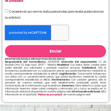
de privacidad”
Consiento el uso de mis datos personales para recibir publicidad de
su entidad.
Enviar
Información básica sobre protección de datos:
Responsable del tratamiento:
AESRAFOR
Dirección del responsable:
C/ de
Ricardo Ortiz, 33, bajo-local 28017 – Madrid
Finalidad:
Sus datos serán usados para
poder atender sus solicitudes y prestarle nuestros servicios.
Publicidad:
Solo le
enviaremos publicidad con su autorización previa, que podrá facilitarnos mediante la
casilla correspondiente establecida al efecto.
Legitimación:
Únicamente trataremos
sus datos con su consentimiento previo, que podrá facilitarnos mediante la casilla
correspondiente establecida al efecto.
Destinatarios:
Con carácter general, sólo el
personal de nuestra entidad que esté debidamente autorizado podrá tener
conocimiento de la información que le pedimos.
Derechos:
Tiene derecho a saber qué
información tenemos sobre usted, corregirla y eliminarla, tal y como se explica en la
información adicional disponible en nuestra página web.
Información adicional:
Más
información en el apartado
“Política de privacidad”
de nuestra página web