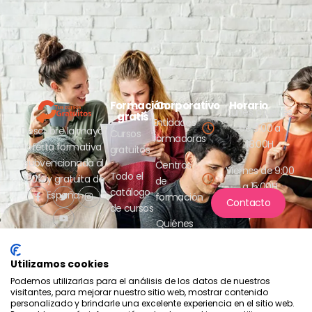
Formación
Corporativo
Horario
Lunes a jueves
gratis
Entidades
de 9:00 a
Descubre la mayor
Cursos
formadoras
18:00H
oferta formativa
gratuitos
subvencionada al
Centros
Viernes de 9:00
Todo el
100% y gratuita de
de
a 15:00H
catálogo
España.
formación
Contacto
de cursos
Quiénes
somos
Utilizamos cookies
Podemos utilizarlas para el análisis de los datos de nuestros
visitantes, para mejorar nuestro sitio web, mostrar contenido
personalizado y brindarle una excelente experiencia en el sitio web.