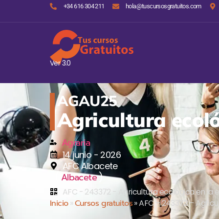
+34 616 304 211
hola@tuscursosgratuitos.com
Ver 3.0
AGAU25
Agricultura ecoló
Agraria
14 junio - 2026
AFC Albacete
(
)
Albacete
AFC - 243372 - Agricultura ecológica en la 
Inicio
»
Cursos gratuitos
»
AFC – 243372 – Agricul