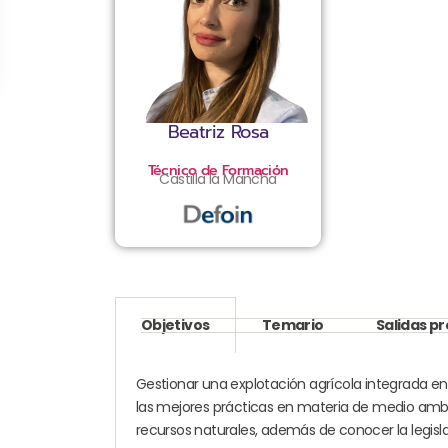
Beatriz Rosa
Técnico de Formación
Castilla la Mancha
Objetivos
Temario
Salidas p
Gestionar una explotación agrícola integrada en
las mejores prácticas en materia de medio ambi
recursos naturales, además de conocer la legisl