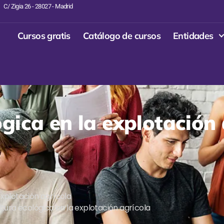
C/ Zigia 26 - 28027 - Madrid
Cursos gratis
Catálogo de cursos
Entidades
gica en la explotación 
explotación agrícola
tura ecológica en la explotación agrícola