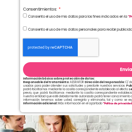
Consentimientos:
Consiento el uso de mis datos para los fines indicados en la
“P
Consiento el uso de mis datos personales para recibir publicid
Envia
Información básica sobre protección de datos:
Responsable del tratamiento:
AESRAFOR
Dirección del responsable:
C/ de
usados para poder atender sus solicitudes y prestarle nuestros servicios.
Pub
podrá facilitarnos mediante la casilla correspondiente establecida al efecto.
Le
previo, que podrá facilitarnos mediante la casilla correspondiente establecid
nuestra entidad que esté debidamente autorizado podrá tener conocimiento d
información tenemos sobre usted, corregirla y eliminarla, tal y como se e
Información adicional:
Más información en el apartado
“Política de privacida