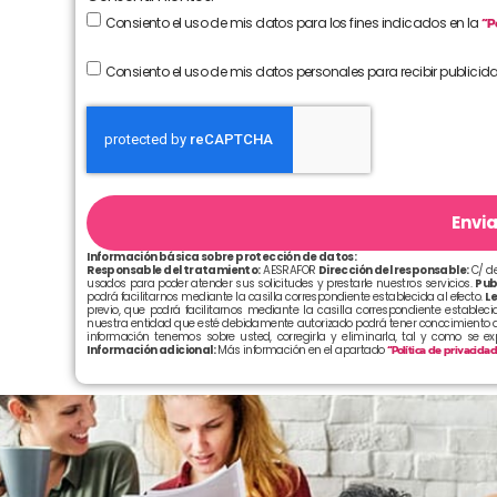
Consiento el uso de mis datos para los fines indicados en la
“P
Consiento el uso de mis datos personales para recibir publicid
Envia
Información básica sobre protección de datos:
Responsable del tratamiento:
AESRAFOR
Dirección del responsable:
C/ de
usados para poder atender sus solicitudes y prestarle nuestros servicios.
Pub
podrá facilitarnos mediante la casilla correspondiente establecida al efecto.
Le
previo, que podrá facilitarnos mediante la casilla correspondiente establecid
nuestra entidad que esté debidamente autorizado podrá tener conocimiento d
información tenemos sobre usted, corregirla y eliminarla, tal y como se e
Información adicional:
Más información en el apartado
“Política de privacida