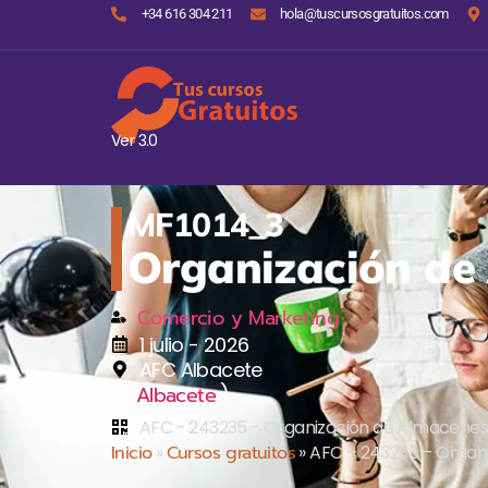
+34 616 304 211
hola@tuscursosgratuitos.com
Ver 3.0
MF1014_3
Organización de
Comercio y Marketing
1 julio - 2026
AFC Albacete
(
)
Albacete
AFC - 243235 - Organización de Almacenes
Inicio
»
Cursos gratuitos
»
AFC – 243235 – Organ