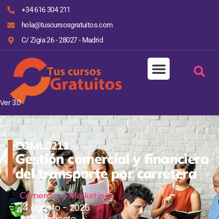
+34 616 304 211
hola@tuscursosgratuitos.com
C/ Zigia 26 - 28027 - Madrid
Ver 3.0
COML0211
Gestión comercial y financiera
del transporte por carretera
Comercio y Marketing
14 agosto - 2026
AFC Albacete