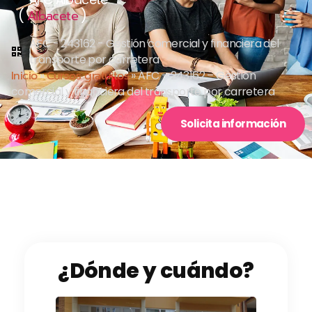
(
)
Albacete
AFC - 243162 - Gestión comercial y financiera del
transporte por carretera
Inicio
»
Cursos gratuitos
»
AFC – 243162 – Gestión
comercial y financiera del transporte por carretera
Solicita información
¿Dónde y cuándo?