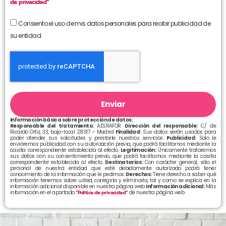
de privacidad”
Consiento el uso de mis datos personales para recibir publicidad de
su entidad.
Enviar
Información básica sobre protección de datos:
Responsable del tratamiento:
AESRAFOR
Dirección del responsable:
C/ de
Ricardo Ortiz, 33, bajo-local 28017 – Madrid
Finalidad:
Sus datos serán usados para
poder atender sus solicitudes y prestarle nuestros servicios.
Publicidad:
Solo le
enviaremos publicidad con su autorización previa, que podrá facilitarnos mediante la
casilla correspondiente establecida al efecto.
Legitimación:
Únicamente trataremos
sus datos con su consentimiento previo, que podrá facilitarnos mediante la casilla
correspondiente establecida al efecto.
Destinatarios:
Con carácter general, sólo el
personal de nuestra entidad que esté debidamente autorizado podrá tener
conocimiento de la información que le pedimos.
Derechos:
Tiene derecho a saber qué
información tenemos sobre usted, corregirla y eliminarla, tal y como se explica en la
información adicional disponible en nuestra página web.
Información adicional:
Más
información en el apartado
“Política de privacidad”
de nuestra página web