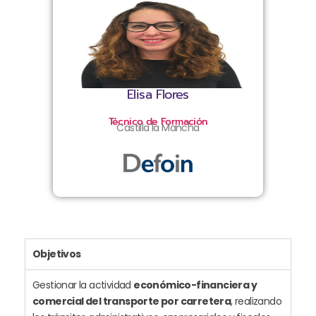
Elisa Flores
Técnico de Formación
Castilla la Mancha
Objetivos
Gestionar la actividad
económico-financiera y
comercial del transporte por carretera
, realizando