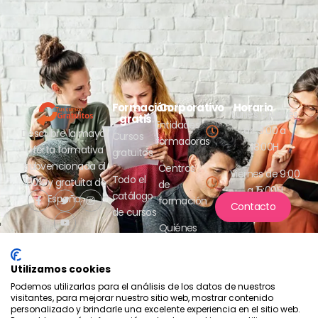
Formación
Corporativo
Horario
Lunes a jueves
gratis
Entidades
de 9:00 a
Descubre la mayor
Cursos
formadoras
18:00H
oferta formativa
gratuitos
subvencionada al
Centros
Viernes de 9:00
Todo el
100% y gratuita de
de
a 15:00H
catálogo
España.
formación
Contacto
de cursos
Quiénes
somos
Utilizamos cookies
Podemos utilizarlas para el análisis de los datos de nuestros
visitantes, para mejorar nuestro sitio web, mostrar contenido
personalizado y brindarle una excelente experiencia en el sitio web.