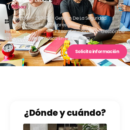
(
)
Bilbao
Aesrafor - 253492 - Gestión De La Seguridad
Informática En La Empresa
Inicio
»
Cursos gratuitos
»
Aesrafor – 253492 – Gestión De
La Seguridad Informática En La Empresa
Solicita información
¿Dónde y cuándo?