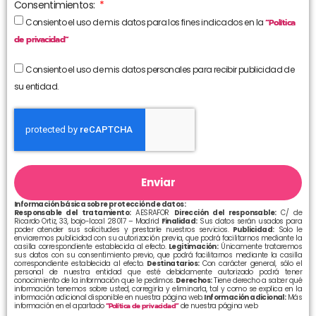
Consentimientos:
Consiento el uso de mis datos para los fines indicados en la
“Política
de privacidad”
Consiento el uso de mis datos personales para recibir publicidad de
su entidad.
Enviar
Información básica sobre protección de datos:
Responsable del tratamiento:
AESRAFOR
Dirección del responsable:
C/ de
Ricardo Ortiz, 33, bajo-local 28017 – Madrid
Finalidad:
Sus datos serán usados para
poder atender sus solicitudes y prestarle nuestros servicios.
Publicidad:
Solo le
enviaremos publicidad con su autorización previa, que podrá facilitarnos mediante la
casilla correspondiente establecida al efecto.
Legitimación:
Únicamente trataremos
sus datos con su consentimiento previo, que podrá facilitarnos mediante la casilla
correspondiente establecida al efecto.
Destinatarios:
Con carácter general, sólo el
personal de nuestra entidad que esté debidamente autorizado podrá tener
conocimiento de la información que le pedimos.
Derechos:
Tiene derecho a saber qué
información tenemos sobre usted, corregirla y eliminarla, tal y como se explica en la
información adicional disponible en nuestra página web.
Información adicional:
Más
información en el apartado
“Política de privacidad”
de nuestra página web