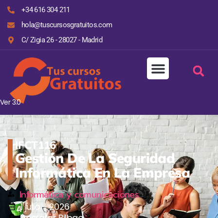
+34 616 304 211
hola@tuscursosgratuitos.com
C/ Zigia 26 - 28027 - Madrid
Ver 3.0
IFCT116
Gestión De La Seguridad
Informática En La Empresa
Informática y comunicaciones
1 julio - 2026
Aesrafor Bilbao