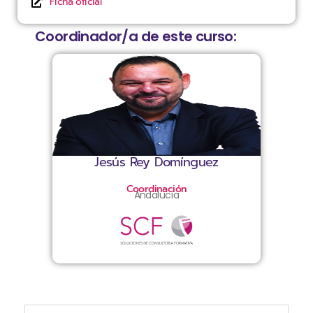
Ficha oficial
Coordinador/a de este curso:
Jesús Rey Domínguez
Coordinación
Andalucía