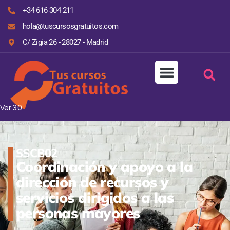
+34 616 304 211
hola@tuscursosgratuitos.com
C/ Zigia 26 - 28027 - Madrid
Ver 3.0
SSCB02
Coordinación y apoyo a la
dirección de recursos y
servicios dirigidos a las
personas mayores