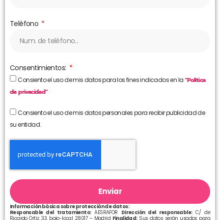
Teléfono
Consentimientos:
Consiento el uso de mis datos para los fines indicados en la
“Política
de privacidad”
Consiento el uso de mis datos personales para recibir publicidad de
su entidad.
Enviar
Información básica sobre protección de datos:
Responsable del tratamiento:
AESRAFOR
Dirección del responsable:
C/ de
Ricardo Ortiz, 33, bajo-local 28017 – Madrid
Finalidad:
Sus datos serán usados para