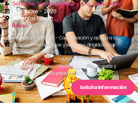
Servicios Socioculturales y a la comunidad
9 octubre - 2026
Aesrafor Bilbao
(
)
Bilbao
Aesrafor - 243387 - Coordinación y apoyo a la
dirección de recursos y servicios dirigidos a las
personas mayores
Inicio
»
Cursos gratuitos
»
Aesrafor – 243387 –
Coordinación y apoyo a la dirección de recursos y
servicios dirigidos a las personas mayores
Solicita información