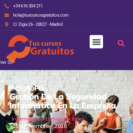
+34 616 304 211
hola@tuscursosgratuitos.com
C/ Zigia 26 - 28027 - Madrid
Ver 3.0
IFCT050PO
Gestión De La Seguridad
Informática En La Empresa
Informática y comunicaciones
25 septiembre - 2026
AFC Albacete