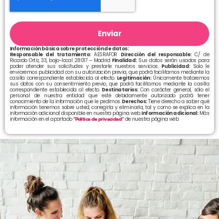
Enviar
Información básica sobre protección de datos:
Responsable del tratamiento:
AESRAFOR
Dirección del responsable:
C/ de
Ricardo Ortiz, 33, bajo-local 28017 – Madrid
Finalidad:
Sus datos serán usados para
poder atender sus solicitudes y prestarle nuestros servicios.
Publicidad:
Solo le
enviaremos publicidad con su autorización previa, que podrá facilitarnos mediante la
casilla correspondiente establecida al efecto.
Legitimación:
Únicamente trataremos
sus datos con su consentimiento previo, que podrá facilitarnos mediante la casilla
correspondiente establecida al efecto.
Destinatarios:
Con carácter general, sólo el
personal de nuestra entidad que esté debidamente autorizado podrá tener
conocimiento de la información que le pedimos.
Derechos:
Tiene derecho a saber qué
información tenemos sobre usted, corregirla y eliminarla, tal y como se explica en la
información adicional disponible en nuestra página web.
Información adicional:
Más
información en el apartado
“Política de privacidad”
de nuestra página web