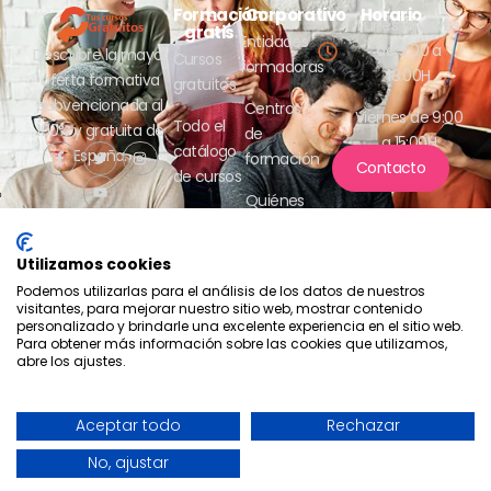
Formación
Corporativo
Horario
Lunes a jueves
gratis
Entidades
de 9:00 a
Descubre la mayor
Cursos
formadoras
18:00H
oferta formativa
gratuitos
subvencionada al
Centros
Viernes de 9:00
Todo el
100% y gratuita de
de
a 15:00H
catálogo
España.
formación
Contacto
de cursos
Quiénes
somos
Utilizamos cookies
Podemos utilizarlas para el análisis de los datos de nuestros
visitantes, para mejorar nuestro sitio web, mostrar contenido
personalizado y brindarle una excelente experiencia en el sitio web.
Para obtener más información sobre las cookies que utilizamos,
abre los ajustes.
Compromiso con la protección
de datos
2026 - Tus cursos gratuitos
Política de privacidad
Aceptar todo
Rechazar
- Aesrafor S.L.
Política de cookies
Una web de Horinteg
No, ajustar