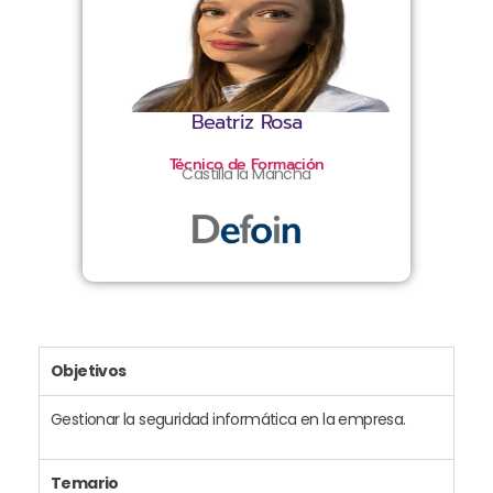
Beatriz Rosa
Técnico de Formación
Castilla la Mancha
Objetivos
Gestionar la seguridad informática en la empresa.
Temario