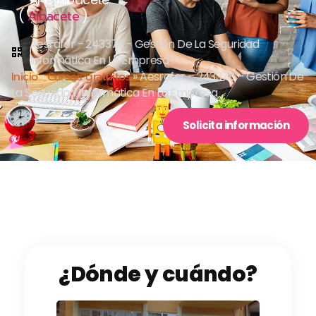
(
)
Albacete
Aesrafor - 243378 - Gestión De La Seguridad
Informática En La Empresa
Inicio
»
Cursos gratuitos
»
Aesrafor – 243378 – Gestión De
La Seguridad Informática En La Empresa
Solicita información
¿Dónde y cuándo?