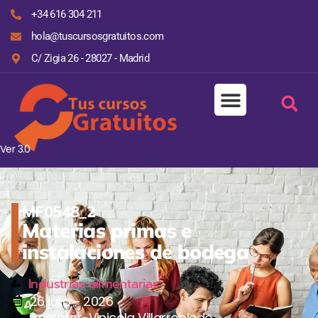
+34 616 304 211
hola@tuscursosgratuitos.com
C/ Zigia 26 - 28027 - Madrid
Ver 3.0
MF0548_2
Materias primas e
instalaciones de bodega
Industrias alimentarias
26 julio - 2026
Aesrafor-Vinicola Villarrobledo