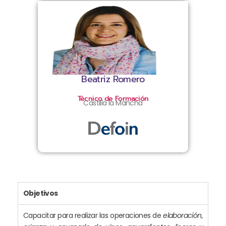
Beatriz Romero
Técnico de Formación
Castilla la Mancha
Objetivos
Capacitar para realizar las operaciones de
elaboración,