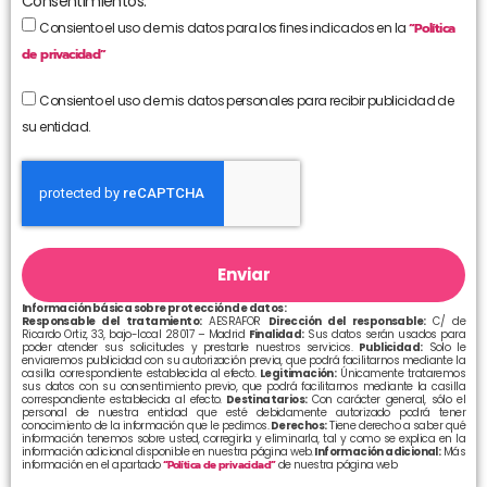
Consentimientos:
Consiento el uso de mis datos para los fines indicados en la
“Política
de privacidad”
Consiento el uso de mis datos personales para recibir publicidad de
su entidad.
Enviar
Información básica sobre protección de datos:
Responsable del tratamiento:
AESRAFOR
Dirección del responsable:
C/ de
Ricardo Ortiz, 33, bajo-local 28017 – Madrid
Finalidad:
Sus datos serán usados para
poder atender sus solicitudes y prestarle nuestros servicios.
Publicidad:
Solo le
enviaremos publicidad con su autorización previa, que podrá facilitarnos mediante la
casilla correspondiente establecida al efecto.
Legitimación:
Únicamente trataremos
sus datos con su consentimiento previo, que podrá facilitarnos mediante la casilla
correspondiente establecida al efecto.
Destinatarios:
Con carácter general, sólo el
personal de nuestra entidad que esté debidamente autorizado podrá tener
conocimiento de la información que le pedimos.
Derechos:
Tiene derecho a saber qué
información tenemos sobre usted, corregirla y eliminarla, tal y como se explica en la
información adicional disponible en nuestra página web.
Información adicional:
Más
información en el apartado
“Política de privacidad”
de nuestra página web