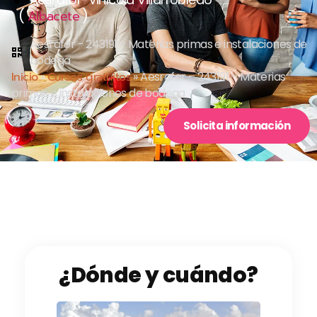
(
)
Albacete
Aesrafor - 243191 - Materias primas e instalaciones de
bodega
Inicio
»
Cursos gratuitos
»
Aesrafor – 243191 – Materias
primas e instalaciones de bodega
Solicita información
¿Dónde y cuándo?