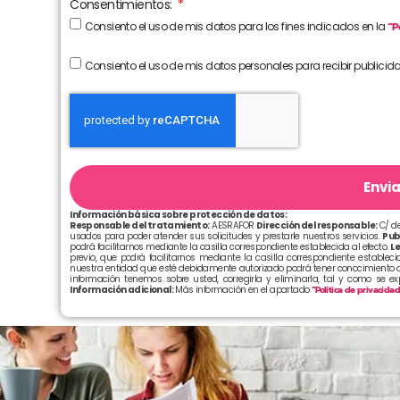
Consentimientos:
Consiento el uso de mis datos para los fines indicados en la
“P
Consiento el uso de mis datos personales para recibir publicid
Envia
Información básica sobre protección de datos:
Responsable del tratamiento:
AESRAFOR
Dirección del responsable:
C/ de
usados para poder atender sus solicitudes y prestarle nuestros servicios.
Pub
podrá facilitarnos mediante la casilla correspondiente establecida al efecto.
Le
previo, que podrá facilitarnos mediante la casilla correspondiente establecid
nuestra entidad que esté debidamente autorizado podrá tener conocimiento d
información tenemos sobre usted, corregirla y eliminarla, tal y como se e
Información adicional:
Más información en el apartado
“Política de privacida