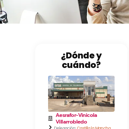
¿Dónde y
cuándo?
Aesrafor-Vinicola
Villarrobledo
Delegación:
Castilla la Mancha