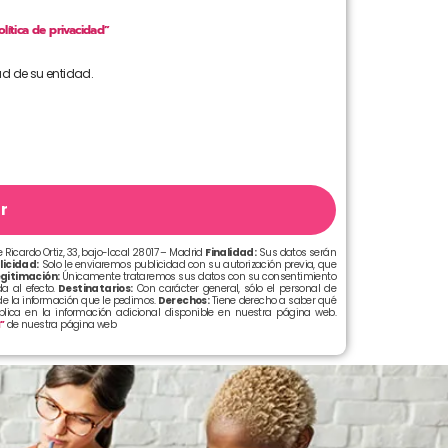
olítica de privacidad”
ad de su entidad.
r
 Ricardo Ortiz, 33, bajo-local 28017 – Madrid
Finalidad:
Sus datos serán
licidad:
Solo le enviaremos publicidad con su autorización previa, que
gitimación:
Únicamente trataremos sus datos con su consentimiento
a al efecto.
Destinatarios:
Con carácter general, sólo el personal de
e la información que le pedimos.
Derechos:
Tiene derecho a saber qué
xplica en la información adicional disponible en nuestra página web.
d”
de nuestra página web