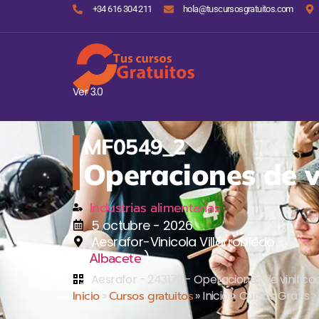
+34 616 304 211
hola@tuscursosgratuitos.com
Ver 3.0
MF0549_2
Operaciones de v
Industrias alimentarias
5 octubre - 2026
Aesrafor-Vinicola Villarrobledo
(
)
Albacete
Aesrafor - 243179 - Operaciones de vinifica
Inicio
»
Cursos gratuitos
»
Inicio > Cursos Gratis >