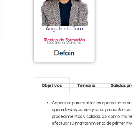
Ángela de Toro
Técnico de Formación
Castilla la Mancha
Objetivos
Temario
Salidas p
Capacitar para realizar las operaciones d
aguardientes, licores y otros productos de
procedimientos y calidad, así como manej
efectuar su mantenimiento de primer nivel