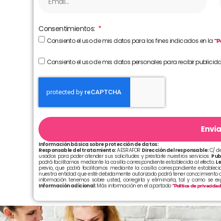
Consentimientos:
Consiento el uso de mis datos para los fines indicados en la
“P
Consiento el uso de mis datos personales para recibir publicid
Envia
Información básica sobre protección de datos:
Responsable del tratamiento:
AESRAFOR
Dirección del responsable:
C/ de
usados para poder atender sus solicitudes y prestarle nuestros servicios.
Pub
podrá facilitarnos mediante la casilla correspondiente establecida al efecto.
Le
previo, que podrá facilitarnos mediante la casilla correspondiente establecid
nuestra entidad que esté debidamente autorizado podrá tener conocimiento d
información tenemos sobre usted, corregirla y eliminarla, tal y como se e
Información adicional:
Más información en el apartado
“Política de privacida