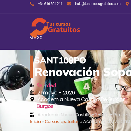
+34 616 304 211
hola@tuscursosgratuitos.com
Ver 3.0
SANT108PO
Renovación Sopor
Sanidad
21 mayo - 2026
Academia Nueva Castilla De Burgos
(
)
Burgos
Academia Nueva Castilla - 251332 - Renovac
Inicio
»
Cursos gratuitos
»
Academia Nueva Castil