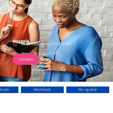
Horario
Lunes a jueves de 9:00 a 18:00H
Viernes de 9:00 a 15:00H
Contacto
 todo
Rechazar
No, ajustar
datos
Política de privacidad
Política de cookies