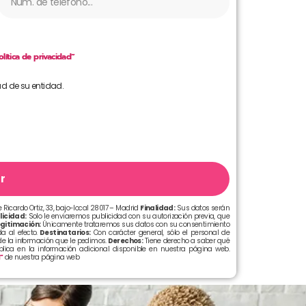
olítica de privacidad”
ad de su entidad.
r
 Ricardo Ortiz, 33, bajo-local 28017 – Madrid
Finalidad:
Sus datos serán
licidad:
Solo le enviaremos publicidad con su autorización previa, que
gitimación:
Únicamente trataremos sus datos con su consentimiento
a al efecto.
Destinatarios:
Con carácter general, sólo el personal de
e la información que le pedimos.
Derechos:
Tiene derecho a saber qué
xplica en la información adicional disponible en nuestra página web.
d”
de nuestra página web