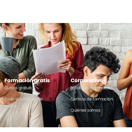
Formación gratis
Corporativo
Cursos gratuitos
Entidades formadoras
Todo el catálogo de
Centros de formación
cursos
Quiénes somos