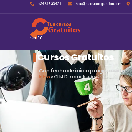
+34 616 304 211
hola@tuscursosgratuitos.com
Ver 3.0
Cursos Gratuitos
Con fecha de inicio programada.
Inicio
»
CLM Desempleados 2024