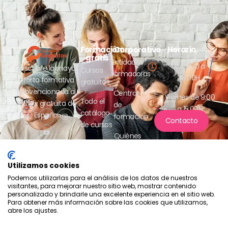
Formación
Corporativo
Horario
Lunes a jueves
gratis
Entidades
de 9:00 a
Descubre la mayor
Cursos
formadoras
18:00H
oferta formativa
gratuitos
subvencionada al
Centros
Viernes de 9:00
Todo el
100% y gratuita de
de
a 15:00H
catálogo
España.
formación
Contacto
de cursos
Quiénes
somos
Utilizamos cookies
Podemos utilizarlas para el análisis de los datos de nuestros
visitantes, para mejorar nuestro sitio web, mostrar contenido
personalizado y brindarle una excelente experiencia en el sitio web.
Para obtener más información sobre las cookies que utilizamos,
abre los ajustes.
Compromiso con la protección