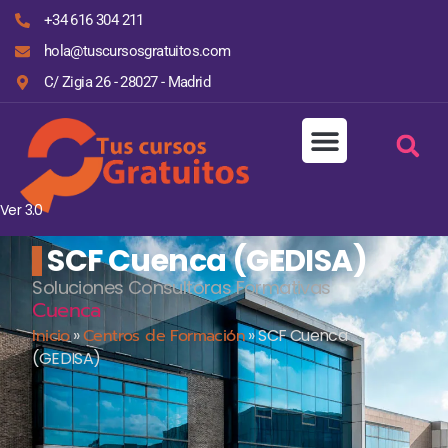
+34 616 304 211
hola@tuscursosgratuitos.com
C/ Zigia 26 - 28027 - Madrid
Ver 3.0
SCF Cuenca (GEDISA)
Soluciones Consultoras Formativas
Cuenca
Inicio
»
Centros de Formación
»
SCF Cuenca
(GEDISA)