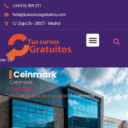
+34 616 304 211
hola@tuscursosgratuitos.com
C/ Zigia 26 - 28027 - Madrid
Ver 3.0
Ceinmark
Ceinmark
Cantabria
Inicio
»
Centros de Formación
»
Ceinmark