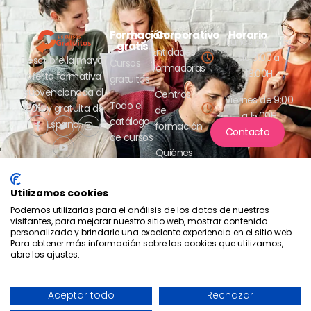
Formación
Corporativo
Horario
Lunes a jueves
gratis
Entidades
de 9:00 a
Descubre la mayor
Cursos
formadoras
18:00H
oferta formativa
gratuitos
subvencionada al
Centros
Viernes de 9:00
Todo el
100% y gratuita de
de
a 15:00H
catálogo
España.
formación
Contacto
de cursos
Quiénes
somos
Utilizamos cookies
Podemos utilizarlas para el análisis de los datos de nuestros
visitantes, para mejorar nuestro sitio web, mostrar contenido
personalizado y brindarle una excelente experiencia en el sitio web.
Para obtener más información sobre las cookies que utilizamos,
abre los ajustes.
Compromiso con la protección
de datos
2026 - Tus cursos gratuitos
Política de privacidad
- Aesrafor S.L.
Aceptar todo
Rechazar
Política de cookies