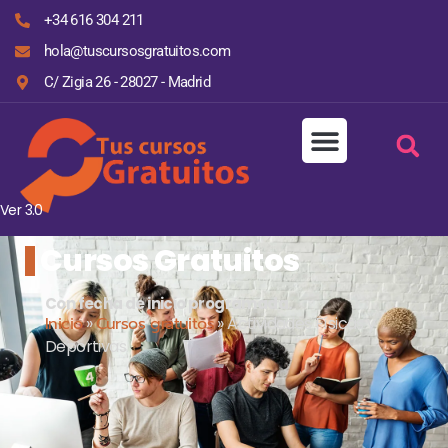
+34 616 304 211
hola@tuscursosgratuitos.com
C/ Zigia 26 - 28027 - Madrid
Ver 3.0
Cursos Gratuitos
Con fecha de inicio programada.
Inicio
»
Cursos gratuitos
»
Actividades Físicas y
Deportivas