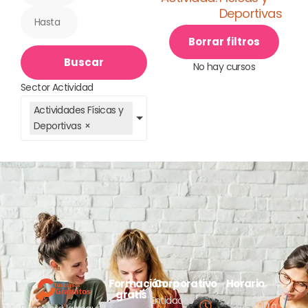
Deportivas
Borrar filtros
Buscar
No hay cursos
Sector Actividad
Actividades Físicas y
Deportivas
×
Formación
Corporativo
Horario
Lunes a jueves
gratis
Entidades
de 9:00 a