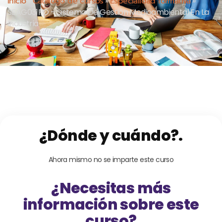
Inicio
»
Cátalogo de cursos
»
Especialidad formativa
»
SEAG031PO – Sistema De Gestión Medioambiental En La
Industria
¿Dónde y cuándo?.
Ahora mismo no se imparte este curso
¿Necesitas más
información sobre este
curso?