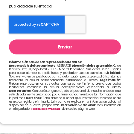
publicidad de su entidad.
Enviar
Información básica sobre protección de datos:
Responsable del tratamiento:
AESRAFOR
Dirección del responsable:
C/ de
Ricardo Ortiz, 33, bajo-local 28017 – Madrid
Finalidad:
Sus datos serán usados
para poder atender sus solicitudes y prestarle nuestros servicios.
Publicidad:
Solo le enviaremos publicidad con su autorización previa, que podrá facilitarnos
mediante la casilla correspondiente establecida al efecto.
Legitimación:
Únicamente trataremos sus datos con su consentimiento previo, que podrá
facilitarnos mediante la casilla correspondiente establecida al efecto.
Destinatarios:
Con carácter general, sólo el personal de nuestra entidad que
esté debidamente autorizado podrá tener conocimiento de la información que
le pedimos.
Derechos:
Tiene derecho a saber qué información tenemos sobre
usted, corregirla y eliminarla, tal y como se explica en la información adicional
disponible en nuestra página web.
Información adicional:
Más información
en el apartado
“Política de privacidad”
de nuestra página web