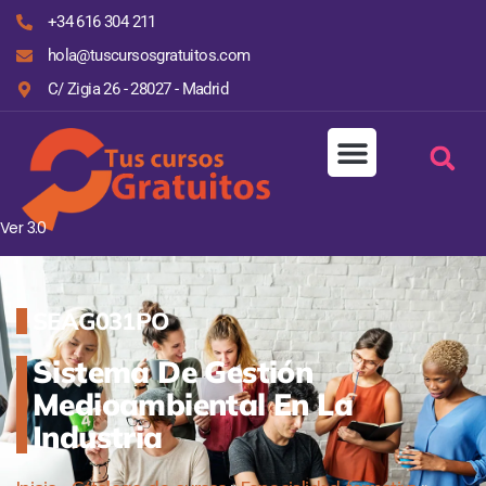
+34 616 304 211
hola@tuscursosgratuitos.com
C/ Zigia 26 - 28027 - Madrid
Ver 3.0
SEAG031PO
Sistema De Gestión
Medioambiental En La
Industria