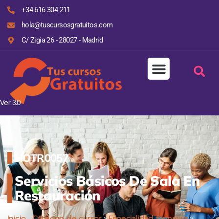
+34 616 304 211
hola@tuscursosgratuitos.com
C/ Zigia 26 - 28027 - Madrid
Ver 3.0
HOTR0057
Servicios Básicos De Sala En
Restauración
Inicio
»
Cátalogo de cursos
»
Especialidad formativa
»