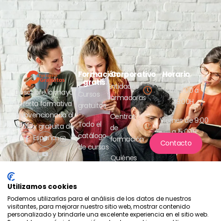
Formación
Corporativo
Horario
Lunes a jueves
gratis
Entidades
de 9:00 a
Descubre la mayor
Cursos
formadoras
18:00H
oferta formativa
gratuitos
subvencionada al
Centros
Viernes de 9:00
Todo el
100% y gratuita de
de
a 15:00H
catálogo
España.
formación
Contacto
de cursos
Quiénes
somos
Utilizamos cookies
Podemos utilizarlas para el análisis de los datos de nuestros
visitantes, para mejorar nuestro sitio web, mostrar contenido
personalizado y brindarle una excelente experiencia en el sitio web.