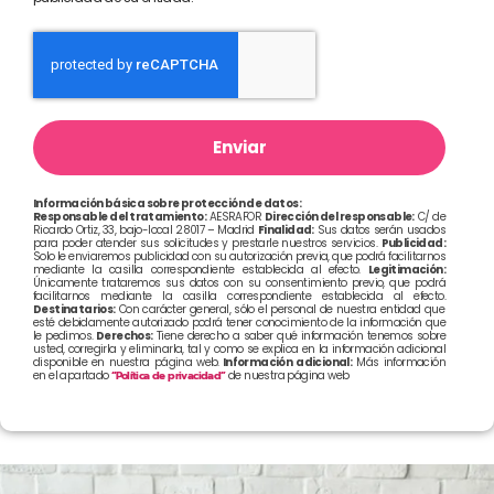
Enviar
Información básica sobre protección de datos:
Responsable del tratamiento:
AESRAFOR
Dirección del responsable:
C/ de
Ricardo Ortiz, 33, bajo-local 28017 – Madrid
Finalidad:
Sus datos serán usados
para poder atender sus solicitudes y prestarle nuestros servicios.
Publicidad:
Solo le enviaremos publicidad con su autorización previa, que podrá facilitarnos
mediante la casilla correspondiente establecida al efecto.
Legitimación:
Únicamente trataremos sus datos con su consentimiento previo, que podrá
facilitarnos mediante la casilla correspondiente establecida al efecto.
Destinatarios:
Con carácter general, sólo el personal de nuestra entidad que
esté debidamente autorizado podrá tener conocimiento de la información que
le pedimos.
Derechos:
Tiene derecho a saber qué información tenemos sobre
usted, corregirla y eliminarla, tal y como se explica en la información adicional
disponible en nuestra página web.
Información adicional:
Más información
en el apartado
“Política de privacidad”
de nuestra página web