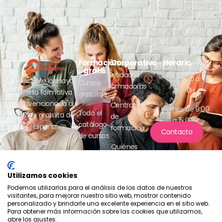
Formación
Corporativo
Horario
Lunes a jueves
gratis
Entidades
de 9:00 a
Descubre la mayor
Cursos
formadoras
18:00H
oferta formativa
gratuitos
subvencionada al
Centros
Viernes de 9:00
Todo el
100% y gratuita de
de
a 15:00H
catálogo
España.
formación
Contacto
de cursos
Quiénes
somos
Utilizamos cookies
Podemos utilizarlas para el análisis de los datos de nuestros
visitantes, para mejorar nuestro sitio web, mostrar contenido
personalizado y brindarle una excelente experiencia en el sitio web.
Para obtener más información sobre las cookies que utilizamos,
abre los ajustes.