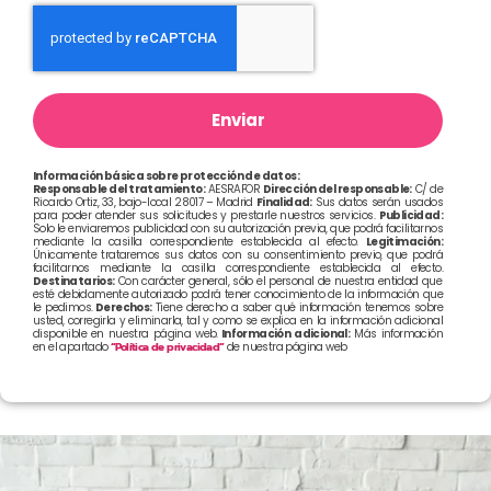
Enviar
Información básica sobre protección de datos:
Responsable del tratamiento:
AESRAFOR
Dirección del responsable:
C/ de
Ricardo Ortiz, 33, bajo-local 28017 – Madrid
Finalidad:
Sus datos serán usados
para poder atender sus solicitudes y prestarle nuestros servicios.
Publicidad:
Solo le enviaremos publicidad con su autorización previa, que podrá facilitarnos
mediante la casilla correspondiente establecida al efecto.
Legitimación:
Únicamente trataremos sus datos con su consentimiento previo, que podrá
facilitarnos mediante la casilla correspondiente establecida al efecto.
Destinatarios:
Con carácter general, sólo el personal de nuestra entidad que
esté debidamente autorizado podrá tener conocimiento de la información que
le pedimos.
Derechos:
Tiene derecho a saber qué información tenemos sobre
usted, corregirla y eliminarla, tal y como se explica en la información adicional
disponible en nuestra página web.
Información adicional:
Más información
en el apartado
“Política de privacidad”
de nuestra página web