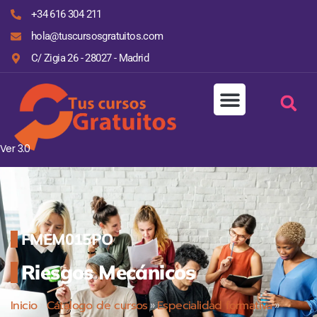
+34 616 304 211
hola@tuscursosgratuitos.com
C/ Zigia 26 - 28027 - Madrid
Ver 3.0
FMEM015PO
Riesgos Mecánicos
Inicio
»
Cátalogo de cursos
»
Especialidad formativa
»