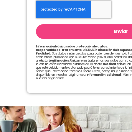
Enviar
Información básica sobre protección de datos:
Responsable del tratamiento:
AESRAFOR
Dirección del responsa
Finalidad:
Sus datos serán usados para poder atender sus solicitude
enviaremos publicidad con su autorización previa, que podrá facilit
al efecto.
Legitimación:
Únicamente trataremos sus datos con su con
la casilla correspondiente establecida al efecto.
Destinatarios:
Con c
que esté debidamente autorizado podrá tener conocimiento de la in
saber qué información tenemos sobre usted, corregirla y eliminarla
disponible en nuestra página web.
Información adicional:
Más in
nuestra página web