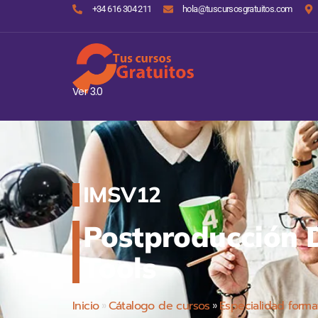
+34 616 304 211
hola@tuscursosgratuitos.com
Ver 3.0
IMSV12
Postproducción 
Tools
Inicio
»
Cátalogo de cursos
»
Especialidad forma