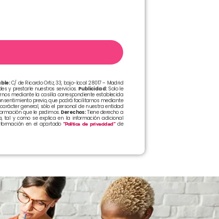
ble:
C/ de Ricardo Ortiz, 33, bajo-local 28017 – Madrid
s y prestarle nuestros servicios.
Publicidad:
Solo le
arnos mediante la casilla correspondiente establecida
sentimiento previo, que podrá facilitarnos mediante
arácter general, sólo el personal de nuestra entidad
formación que le pedimos.
Derechos:
Tiene derecho a
, tal y como se explica en la información adicional
formación en el apartado
“Política de privacidad”
de