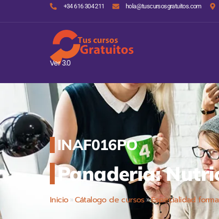
+34 616 304 211
hola@tuscursosgratuitos.com
Ver 3.0
INAF016PO
Panaderia: Nutri
Inicio
»
Cátalogo de cursos
»
Especialidad forma