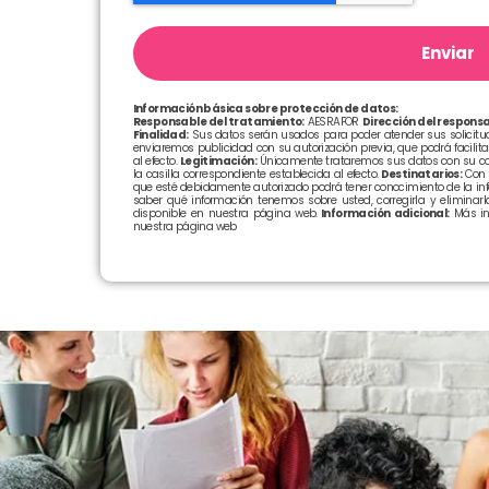
Enviar
Información básica sobre protección de datos:
Responsable del tratamiento:
AESRAFOR
Dirección del responsa
Finalidad:
Sus datos serán usados para poder atender sus solicitude
enviaremos publicidad con su autorización previa, que podrá facilit
al efecto.
Legitimación:
Únicamente trataremos sus datos con su con
la casilla correspondiente establecida al efecto.
Destinatarios:
Con c
que esté debidamente autorizado podrá tener conocimiento de la in
saber qué información tenemos sobre usted, corregirla y eliminarla
disponible en nuestra página web.
Información adicional:
Más in
nuestra página web