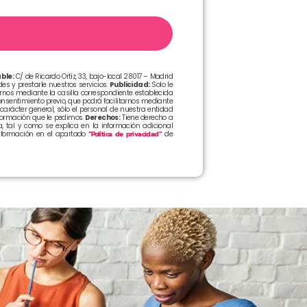
ble:
C/ de Ricardo Ortiz, 33, bajo-local 28017 – Madrid
s y prestarle nuestros servicios.
Publicidad:
Solo le
arnos mediante la casilla correspondiente establecida
sentimiento previo, que podrá facilitarnos mediante
arácter general, sólo el personal de nuestra entidad
formación que le pedimos.
Derechos:
Tiene derecho a
, tal y como se explica en la información adicional
formación en el apartado
“Política de privacidad”
de