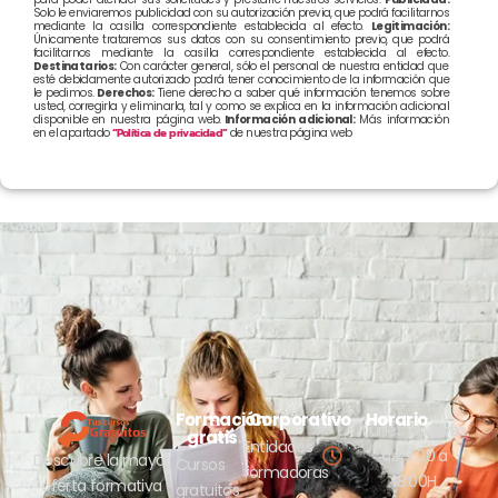
Solo le enviaremos publicidad con su autorización previa, que podrá facilitarnos
mediante la casilla correspondiente establecida al efecto.
Legitimación:
Únicamente trataremos sus datos con su consentimiento previo, que podrá
facilitarnos mediante la casilla correspondiente establecida al efecto.
Destinatarios:
Con carácter general, sólo el personal de nuestra entidad que
esté debidamente autorizado podrá tener conocimiento de la información que
le pedimos.
Derechos:
Tiene derecho a saber qué información tenemos sobre
usted, corregirla y eliminarla, tal y como se explica en la información adicional
disponible en nuestra página web.
Información adicional:
Más información
en el apartado
“Política de privacidad”
de nuestra página web
Formación
Corporativo
Horario
Lunes a jueves
gratis
Entidades
de 9:00 a
Descubre la mayor
Cursos
formadoras
18:00H
oferta formativa
gratuitos