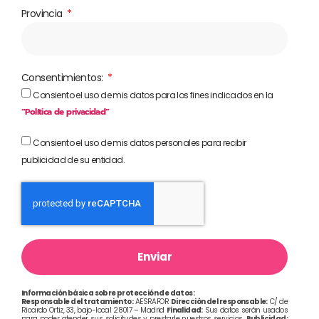
Provincia
Consentimientos:
Consiento el uso de mis datos para los fines indicados en la
“Política de privacidad”
Consiento el uso de mis datos personales para recibir
publicidad de su entidad.
Enviar
Información básica sobre protección de datos:
Responsable del tratamiento:
AESRAFOR
Dirección del responsable:
C/ de
Ricardo Ortiz, 33, bajo-local 28017 – Madrid
Finalidad:
Sus datos serán usados
para poder atender sus solicitudes y prestarle nuestros servicios.
Publicidad: