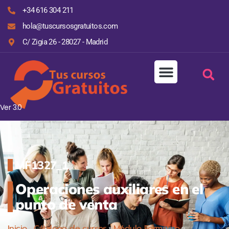
+34 616 304 211
hola@tuscursosgratuitos.com
C/ Zigia 26 - 28027 - Madrid
Ver 3.0
MF1327_1
Operaciones auxiliares en el
punto de venta
Inicio
»
Cátalogo de cursos
»
Módulo Formativo
»