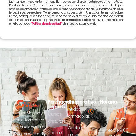
facilitarnos mediante la casilla correspondiente establecida al efecto.
Destinatarios:
Con carácter general, sólo el personal de nuestra entidad que
esté debidamente autorizado podrá tener conocimiento de la información que
le pedimos.
Derechos:
Tiene derecho a saber qué información tenemos sobre
usted, corregirla y eliminarla, tal y como se explica en la información adicional
disponible en nuestra página web.
Información adicional:
Más información
en el apartado
“Política de privacidad”
de nuestra página web
Formación
Corporativo
Horario
Lunes a jueves
gratis
Entidades
de 9:00 a
Descubre la mayor
Cursos
formadoras
18:00H
oferta formativa
gratuitos
subvencionada al
Centros
Viernes de 9:00
Todo el
100% y gratuita de
de