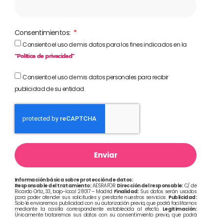
Consentimientos:
Consiento el uso de mis datos para los fines indicados en la
“Política de privacidad”
Consiento el uso de mis datos personales para recibir
publicidad de su entidad.
Enviar
Información básica sobre protección de datos:
Responsable del tratamiento:
AESRAFOR
Dirección del responsable:
C/ de
Ricardo Ortiz, 33, bajo-local 28017 – Madrid
Finalidad:
Sus datos serán usados
para poder atender sus solicitudes y prestarle nuestros servicios.
Publicidad:
Solo le enviaremos publicidad con su autorización previa, que podrá facilitarnos
mediante la casilla correspondiente establecida al efecto.
Legitimación:
Únicamente trataremos sus datos con su consentimiento previo, que podrá