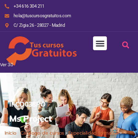
+34 616 304 211
hola@tuscursosgratuitos.com
C/ Zigia 26 - 28027 - Madrid
Ver 3.0
IFCD038PO
Ms Project
Inicio
»
Cátalogo de cursos
»
Especialidad formativa
»